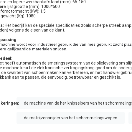
ere en lagere werkbankafstand (mm): 65-150
ere lijstgrootte (mm): 1000*500
fdmotormacht (kW): 1.5
 gewicht (Kg): 1080
a:
Het bedrijf kan de speciale specificaties zoals scherpe streek aan
den) volgens de eisen van de klant.
passing
:
machine wordt voor industrieel gebruik die van mes gebruikt zacht plasti
ere gelijkaardige materialen snijden.
rdeel:
Het heeft automatisch de smeringssysteem van de olielevering om slij
De machine keurt de elektronische vertragingskring goed om de ondergre
 de kwaliteit van schoenmaken kan verbeteren, en het handwiel geb
kbank aan te passen, die eenvoudig, betrouwbaar en geschikt is.
keringen:
de machine van de het knipselpers van het schommelin
de matrijzensnijder van het schommelingswapen