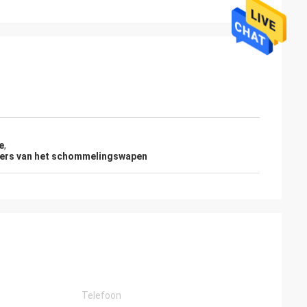
e
,
lpers van het schommelingswapen