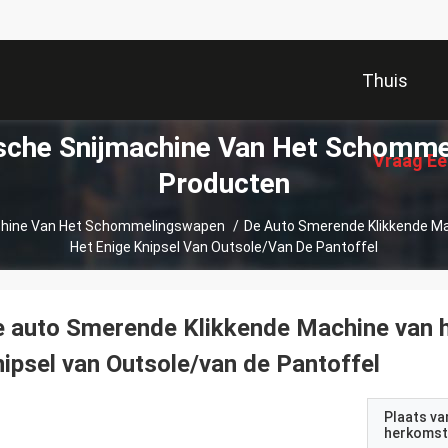
Thuis
ische Snijmachine Van Het Schomm
Vraag Ee
Producten
achine Van Het Schommelingswapen
/
De Auto Smerende Klikkende Ma
Het Enige Knipsel Van Outsole/van De Pantoffel
 auto Smerende Klikkende Machine van h
ipsel van Outsole/van de Pantoffel
Plaats va
herkomst