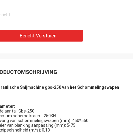
Bericht Versturen
ODUCTOMSCHRIJVING
raulische Snijmachine gbs-250 van het Schommelingswapen
ameter:
elaantal: Gbs-250
imum scherpe kracht: 250KN
ang van schommelingswapen (mm): 450*550
ier van blanking aanpassing (mm): 5-75
knipselsnelheid (m/s): 0,18