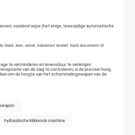
passen, voedend wijze (het enige, tweezijdige automatische
c blad, leer, vezel, katoenen textiel, hard document of
tage te verminderen en levensduur te verlengen.
nspositie van de slag te controleren, is de precisie hoog,
ruiken om de hoogte van het schommelingswapen van de
gswapen
hydraulische klikkende machine