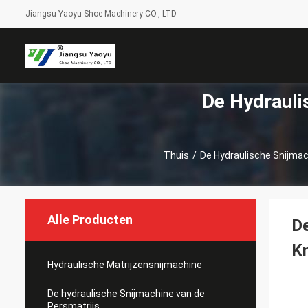
Jiangsu Yaoyu Shoe Machinery CO., LTD
De Hydraul
Thuis
/
De Hydraulische Snijm
Alle Producten
De
Kn
Hydraulische Matrijzensnijmachine
De hydraulische Snijmachine van de
Persmatrijs