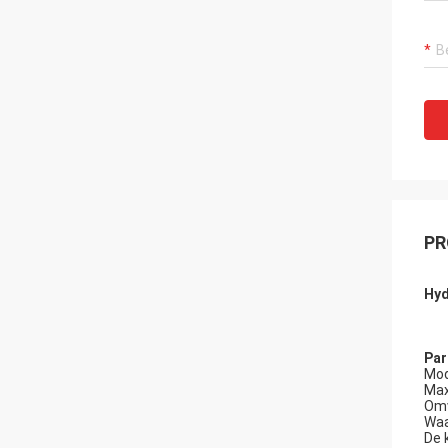
PR
Hyd
Par
Mod
Max
Omv
Waa
De 