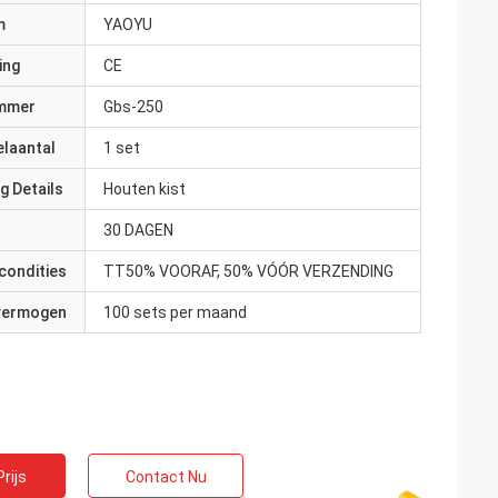
m
YAOYU
ing
CE
mmer
Gbs-250
elaantal
1 set
g Details
Houten kist
30 DAGEN
condities
TT50% VOORAF, 50% VÓÓR VERZENDING
 vermogen
100 sets per maand
rijs
Contact Nu