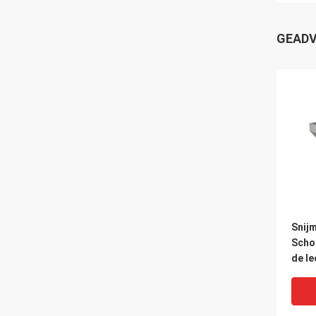
GEADV
Snijm
Scho
de le
Hydr
Schoe
mak