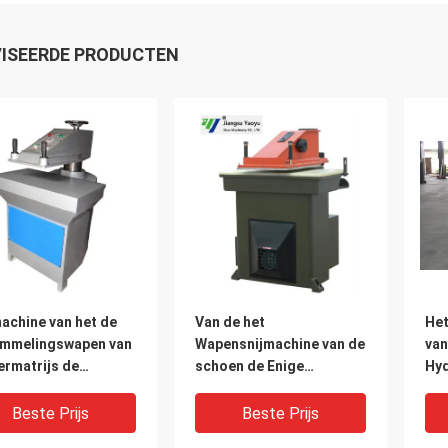
ISEERDE PRODUCTEN
achine van het de
Van de het
Het
mmelingswapen van
Wapensnijmachine van de
van
ermatrijs de
schoen de Enige
Hyd
aulische voor
Hydraulische
Sc
n die Industrie
Schommeling Digitale
Lee
Beste Prijs
Beste Prijs
en
Micro - het Aanpassen
Ma