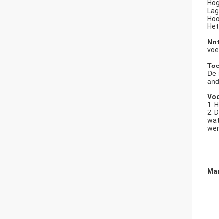
Hog
Lag
Hoo
Het
Not
voe
Toe
De 
and
Voo
1. 
2. 
wat
wer
Mar