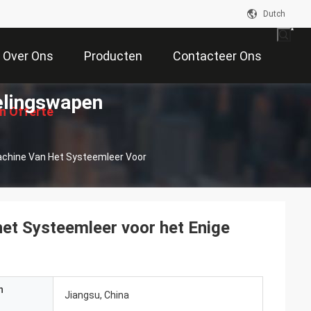
Dutch
Over Ons
Producten
Contacteer Ons
elingswapen
n Offerte
chine Van Het Systeemleer Voor
Aan
et Systeemleer voor het Enige
n
Jiangsu, China