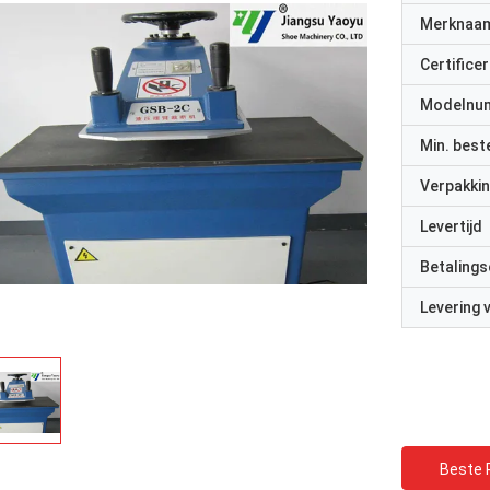
Merknaa
Certificer
Modelnu
Min. best
Verpakkin
Levertijd
Betalings
Levering
Beste P