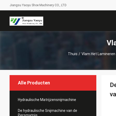
Jiangsu Yaoyu Shoe Machinery CO., LTD
Vl
Thuis
/
Vlam Het Lamineren
Alle Producten
De
va
Hydraulische Matrijzensnijmachine
De hydraulische Snijmachine van de
Persmatrijs