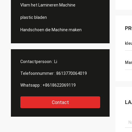
Vlam het Lamineren Machine
plastic bladen
PR
Handschoen die Machine maken
kle
Contactpersoon :
Li
Mar
Telefoonnummer :
8613770064019
Whatsapp :
+8618622069119
LA
Contact