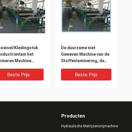
oeisel/Kledingstuk
De duurzame niet
Industrievlam het
Geweven Machine van de
ineren Machine
Stoffenlaminering, de
terkoelingssysteem
Machine van de het
Bladlaminering van EVA
Beste Prijs
Beste Prijs
Producten
Hydraulische Matrijzensnijmachine