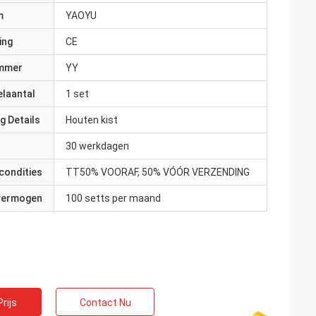
m
YAOYU
ing
CE
mmer
YY
elaantal
1 set
g Details
Houten kist
30 werkdagen
condities
TT50% VOORAF, 50% VÓÓR VERZENDING
 vermogen
100 setts per maand
rijs
Contact Nu