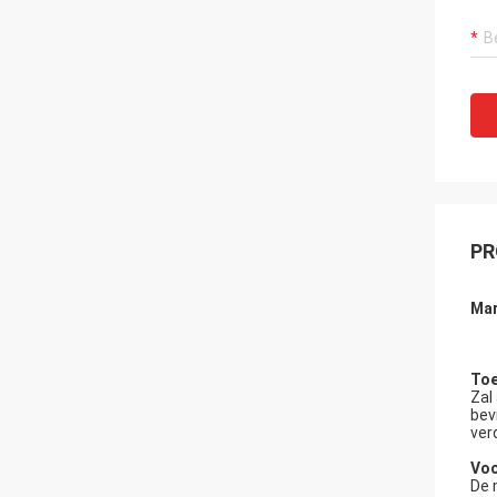
PR
Mar
Toe
Zal
bev
ver
Voo
De 