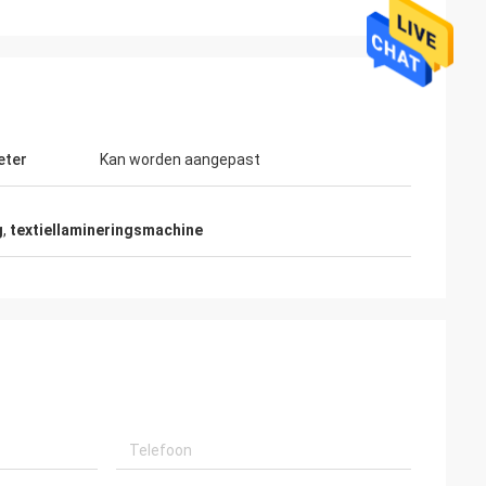
eter
Kan worden aangepast
g
,
textiellamineringsmachine