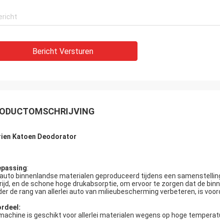
Bericht Versturen
ODUCTOMSCHRIJVING
ien Katoen Deodorator
passing
:
 auto binnenlandse materialen geproduceerd tijdens een samenstellin
rijd, en de schone hoge drukabsorptie, om ervoor te zorgen dat de binn
der de rang van allerlei auto van milieubescherming verbeteren, is voo
rdeel:
machine is geschikt voor allerlei materialen wegens op hoge temperatu