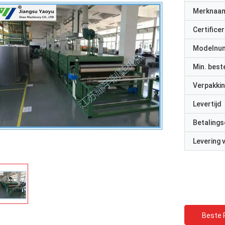
Merknaa
Certificer
Modelnu
Min. best
Verpakkin
Levertijd
Betalings
Levering
Beste P