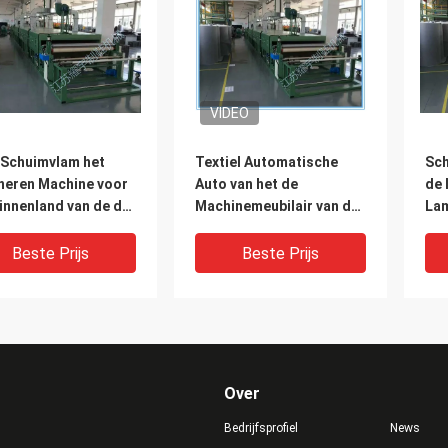
VIDEO
/Schuimvlam het
Textiel Automatische
Sch
neren Machine voor
Auto van het de
de 
innenland van de de
Machinemeubilair van de
Lam
mobielindustrieauto
Schuimlaminering de
Wa
Industrie/het
Beste Prijs
Beste Prijs
Bureaustoelen
Over
Bedrijfsprofiel
News