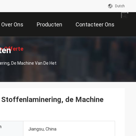
Dutch
Over Ons
Producten
Contacteer Ons
ten
n Offerte
ring, De Machine Van De Het
Aan
Stoffenlaminering, de Machine
n
Jiangsu, China