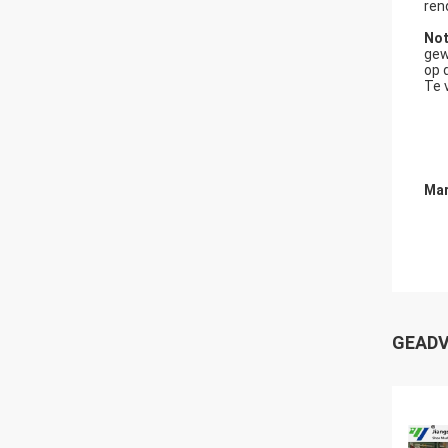
ren
Not
gew
op 
Te 
Mar
GEADV