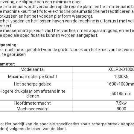
elevering, de slijtage aan een minimum goed.
Het materiaal wordt verzonden op de rechte plaat, en het materiaal is 
De machine keurt het foto-elektrische pneumatische het rectificeren a
otkussen en het het voeden platform waarborgt.
De het voeden en het lossen haven van de machine is uitgerust met veili
zekert.
De messenmatrijs keurt vast het vastklemmen apparaat goed, en het is
De speciale specificaties kunnen worden aangepast.
passing:
e machine is geschikt voor de grote fabriek om het kruis van het vormme
. te gebruiken.
ameter:
Modelaantal
XCLP3-D100
Maximum scherpe kracht
1000KN
Het scherpe gebied
1600×1000m
Hogere drukplaat om afstand in te
50185mm
dienen
Hoofdmotormacht
7.5kw
Machinegewicht
8000
a:
Het bedrijf kan de speciale specificaties zoals scherpe streek aanp
den) volgens de eisen van de klant.