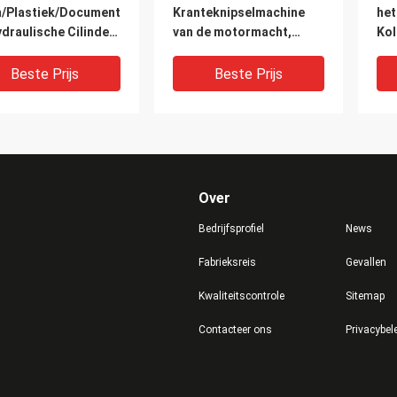
/Plastiek/Document
Kranteknipselmachine
het
draulische Cilinder
van de motormacht,
Kol
e de Snijmachine
600KN-het Scherpe
Mat
le Olie van de
Materiaal van de
Mac
Beste Prijs
Beste Prijs
matrijs
Schuimmatrijs
Over
Bedrijfsprofiel
News
Fabrieksreis
Gevallen
Kwaliteitscontrole
Sitemap
atrijzensnijmachine
Reizende Hoofd
Aan
Contacteer ons
Privacybel
e twee Cilinders
Hydraulische
de 
aulische Pers voor
Snijmachine 0120mm van
Per
e/Multilaag
de Persmatrijs
Co