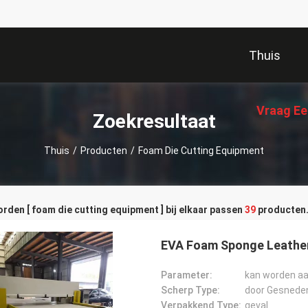
Thuis
Vraag Ee
Zoekresultaat
Thuis
/
Producten
/
Foam Die Cutting Equipment
den [ foam die cutting equipment ] bij elkaar passen
39
producten
EVA Foam Sponge Leather
Parameter:
kan worden a
Scherp Type:
door Gesnede
Verpakkend Type:
geval