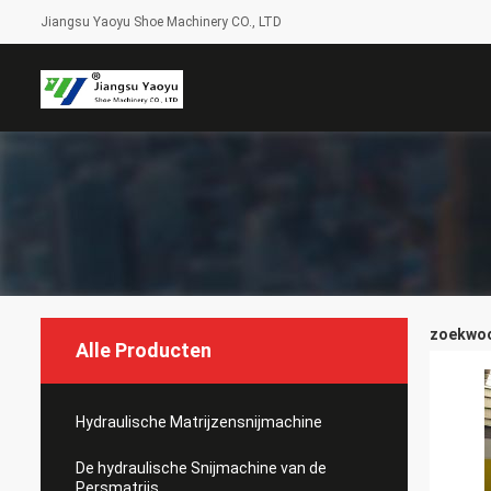
Jiangsu Yaoyu Shoe Machinery CO., LTD
zoekwoor
Alle Producten
Hydraulische Matrijzensnijmachine
De hydraulische Snijmachine van de
Persmatrijs