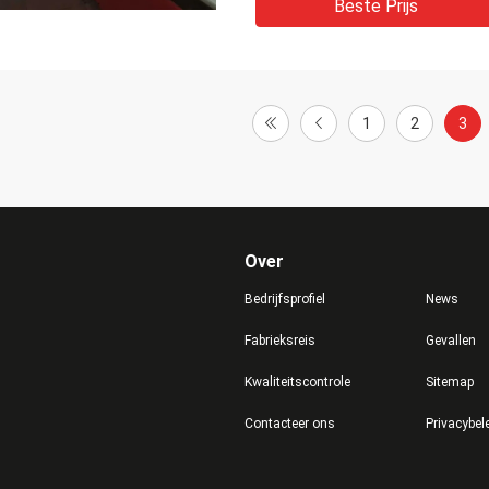
Beste Prijs
1
2
3
Over
Bedrijfsprofiel
News
Fabrieksreis
Gevallen
Kwaliteitscontrole
Sitemap
Contacteer ons
Privacybel