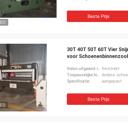
Beste Prijs
DEO
30T 40T 50T 60T Vier Sni
voor Schoenenbinnenzoo
Video uitgaand-inspectie:
Verstrekt
Toepasselijke Industrie:
Andere, scho
Specificatie:
aangepast
Beste Prijs
DEO