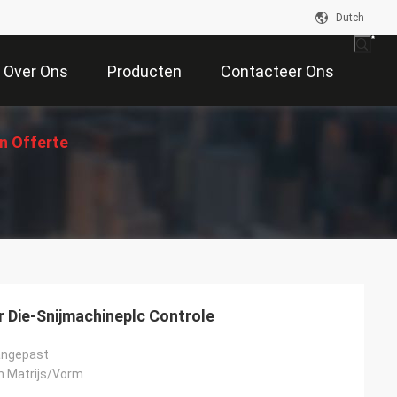
Dutch
Over Ons
Producten
Contacteer Ons
n Offerte
Aan
.
 Die-Snijmachineplc Controle
angepast
n Matrijs/Vorm