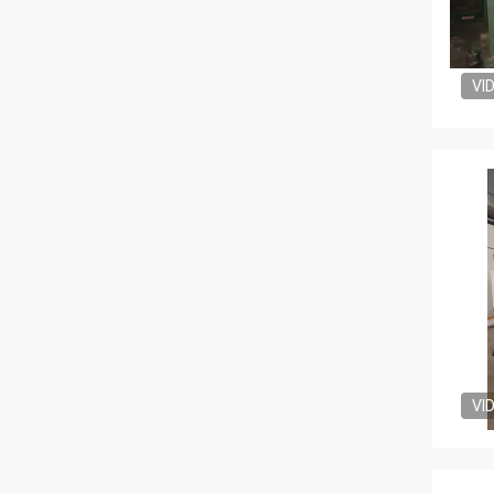
VI
VI