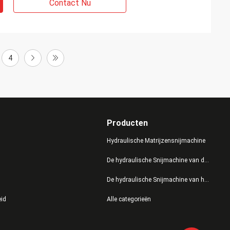
Contact Nu
4
Producten
Hydraulische Matrijzensnijmachine
De hydraulische Snijmachine van de Persmatrijs
De hydraulische Snijmachine van het Schommelingswapen
eid
Alle categorieën