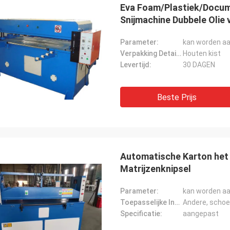
Eva Foam/Plastiek/Docume
Snijmachine Dubbele Olie 
Parameter:
kan worden a
Verpakking Details:
Houten kist
Levertijd:
30 DAGEN
Beste Prijs
Automatische Karton het
Matrijzenknipsel
Parameter:
kan worden a
Toepasselijke Industrie:
Andere, scho
Specificatie:
aangepast