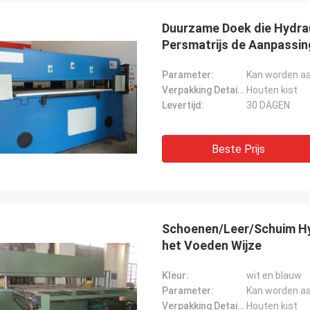
Duurzame Doek die Hydrau
Persmatrijs de Aanpassi
Parameter:
Kan worden a
Verpakking Details:
Houten kist
Levertijd:
30 DAGEN
Beste Prijs
Schoenen/Leer/Schuim Hy
het Voeden Wijze
Kleur:
wit en blauw
Parameter:
Kan worden a
Verpakking Details:
Houten kist