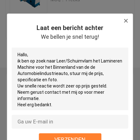
Hydraulische Reizende Hoofdsnijmachine
Beste prijs
Contacteer ons
Laat een bericht achter
Broodje die Machine scheuren
We bellen je snel terug!
Bekijk meer
De Snijdersmachine van de stoffenstrook
De Snijmachine van het stoffenbroodje
Laat een bericht achter
We bellen je snel terug!
Automatische het Uitspreiden Machine
Ultrasone het In reliëf maken Machine
Computersnijmachine
VERZENDEN