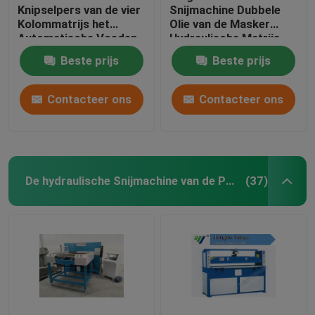
Knipselpers van de vier
Snijmachine Dubbele
Kolommatrijs het
Olie van de Masker
Automatische Voeden
Hydraulische Matrijs
voor Sportenschoen
Controle van de de
Beste prijs
Beste prijs
het Maken
Cilindercomputer
Contacteer ons
Contacteer ons
De hydraulische Snijmachine van de Persmatrijs
(37)