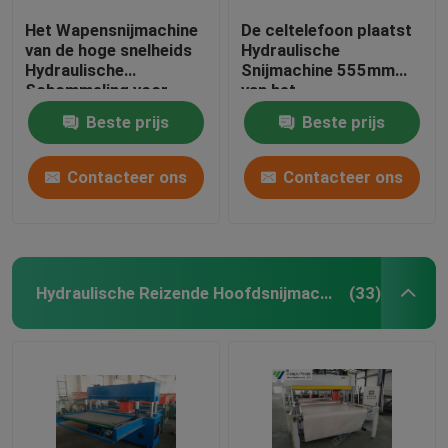
Het Wapensnijmachine
De celtelefoon plaatst
van de hoge snelheids
Hydraulische
Hydraulische
Snijmachine 555mm
Schommeling voor
van het
Leerhandschoen het
Schommelingswapen
Beste prijs
Beste prijs
Maken
Slagaanpassing
Contacteer ons
Contacteer ons
Hydraulische Reizende Hoofdsnijmachine
(33)