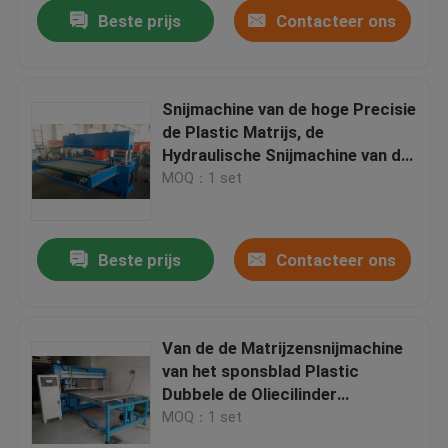
Beste prijs
Contacteer ons
Snijmachine van de hoge Precisie
de Plastic Matrijs, de
Hydraulische Snijmachine van de
Persmatrijs
MOQ：1 set
Beste prijs
Contacteer ons
Huis
Van de de Matrijzensnijmachine
van het sponsblad Plastic
Producten
Dubbele de Oliecilinder
10135mm Slagwaaier
MOQ：1 set
Ongeveer ons