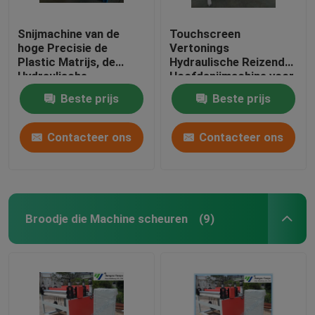
Snijmachine van de
Touchscreen
hoge Precisie de
Vertonings
Plastic Matrijs, de
Hydraulische Reizende
Hydraulische
Hoofdsnijmachine voor
Snijmachine van de
Vloermaterialen/Zachte
Beste prijs
Beste prijs
Persmatrijs
Film
Contacteer ons
Contacteer ons
Broodje die Machine scheuren
(9)