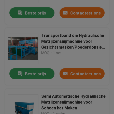
Beste prijs
Contacteer ons
Fabrieksreis
Kwaliteitscontrole
Transportband die Hydraulische
Matrijzensnijmachine voor
Contacteer ons
Gezichtsmasker/Poederdonsje
voeden
MOQ：1 set
Verzoek om een Citaat
Beste prijs
Contacteer ons
Hydraulische Matrijzensnijmachine
De hydraulische Snijmachine van de Persmatrijs
Semi Automatische Hydraulische
Matrijzensnijmachine voor
Schoen het Maken
De hydraulische Snijmachine van het Schommelingsw
MOQ：1 reeks