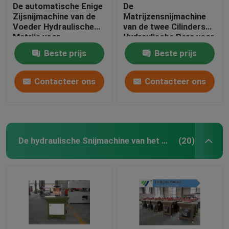
De automatische Enige
De
Zijsnijmachine van de
Matrijzensnijmachine
Voeder Hydraulische
van de twee Cilinders
Matrijs voor
Hydraulische Pers voor
EVA/Schuim
Brede/Multilaag
Beste prijs
Beste prijs
Materialen
Contacteer ons
Contacteer ons
De hydraulische Snijmachine van het Schommelingswapen
(20)