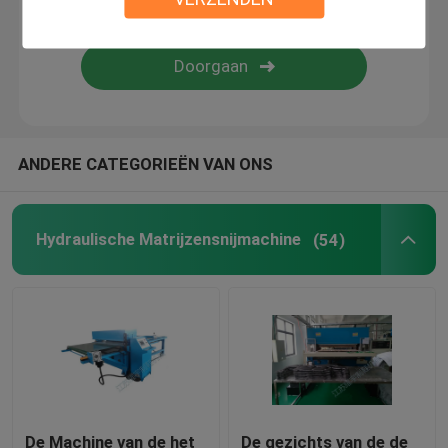
Vlam het Lamineren Machine
plastic bladen
ANDERE CATEGORIEËN VAN ONS
Handschoen die Machine maken
Hydraulische Matrijzensnijmachine
(54)
De Machine van de het
De gezichts van de de