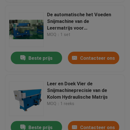
De automatische het Voeden
Snijmachine van de
Leermatrijs voor
Gezichtsmasker/Poederdonsje
MOQ：1 set
Beste prijs
Contacteer ons
Leer en Doek Vier de
Snijmachineprecisie van de
Kolom Hydraulische Matrijs
MOQ：1 reeks
Beste prijs
Contacteer ons