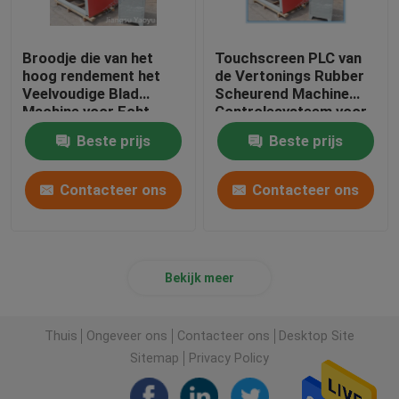
Broodje die van het
Touchscreen PLC van
hoog rendement het
de Vertonings Rubber
Veelvoudige Blad
Scheurend Machine
Machine voor Echt
Controlesysteem voor
Leerpvc scheuren
Leerdoek
Beste prijs
Beste prijs
Contacteer ons
Contacteer ons
Bekijk meer
Thuis
Ongeveer ons
Contacteer ons
Desktop Site
Sitemap
Privacy Policy