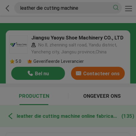
Jiangsu Yaoyu Shoe Machinery CO., LTD
No.8, zhenning salt road, Yandu district,
Yancheng city, Jiangsu province,China
5.0
Geverifieerde Leverancier
Bel nu
Contacteer ons
PRODUCTEN
ONGEVEER ONS
leather die cutting machine online fabricage
(135)