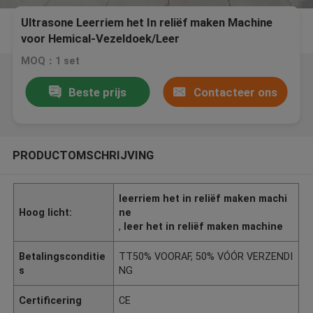
Ultrasone Leerriem het In reliëf maken Machine
voor Hemical-Vezeldoek/Leer
MOQ：1 set
Beste prijs
Contacteer ons
PRODUCTOMSCHRIJVING
leerriem het in reliëf maken machi
Hoog licht:
ne
,
leer het in reliëf maken machine
Betalingsconditie
TT50% VOORAF, 50% VÓÓR VERZENDI
s
NG
Certificering
CE