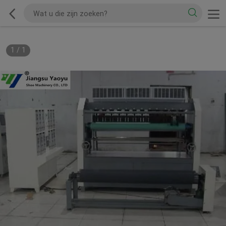
1
/
1