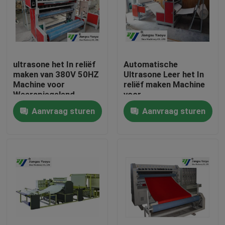
Fabrieksreis
Kwaliteitscontrole
ultrasone het In reliëf
Automatische
maken van 380V 50HZ
Ultrasone Leer het In
Machine voor
reliëf maken Machine
Contacteer ons
Weerspiegelend
voor
Materiaal/Trampoline
Kledingstukken/Schoenen
Aanvraag sturen
Aanvraag sturen
Verzoek om een Citaat
Hydraulische Matrijzensnijmachine
De hydraulische Snijmachine van de Persmatrijs
De hydraulische Snijmachine van het Schommelingsw