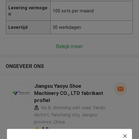
Levering vermoge
100 sets per maand
n
Levertijd
30 werkdagen
Bekijk meer
ONGEVEER ONS
Jiangsu Yaoyu Shoe
Machinery CO., LTD fabrikant
profiel
No.8, zhenning salt road, Yandu
district, Yancheng city, Jiangsu
province ,China
5.0
Geverifieerde Leverancier