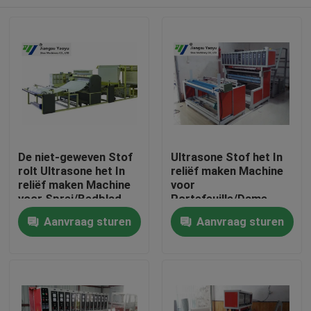
De niet-geweven Stof
Ultrasone Stof het In
rolt Ultrasone het In
reliëf maken Machine
reliëf maken Machine
voor
voor Sprei/Bedblad
Portefeuille/Dame
Handbag/Schoendekking
Huis
Aanvraag sturen
Aanvraag sturen
Producten
Ongeveer ons