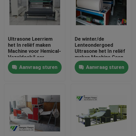
Fabrieksreis
Kwaliteitscontrole
Ultrasone Leerriem
De winter/de
het In reliëf maken
Lenteondergoed
Machine voor Hemical-
Ultrasone het In reliëf
Contacteer ons
Vezeldoek/Leer
maken Machine Geen
Naald - Oog
Aanvraag sturen
Aanvraag sturen
Verzoek om een Citaat
Hydraulische Matrijzensnijmachine
De hydraulische Snijmachine van de Persmatrijs
De hydraulische Snijmachine van het Schommelingsw