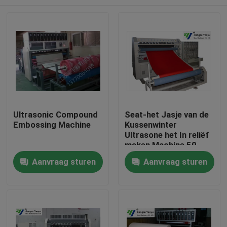
Ultrasonic Compound
Seat-het Jasje van de
Embossing Machine
Kussenwinter
Ultrasone het In reliëf
maken Machine 50-
1200m/H Snelheid
Huis
Aanvraag sturen
Aanvraag sturen
Producten
Ongeveer ons