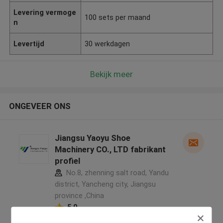
Levering vermoge
100 sets per maand
n
Levertijd
30 werkdagen
Bekijk meer
ONGEVEER ONS
Jiangsu Yaoyu Shoe
Machinery CO., LTD fabrikant
profiel
No.8, zhenning salt road, Yandu
district, Yancheng city, Jiangsu
province ,China
5.0
Geverifieerde Leverancier