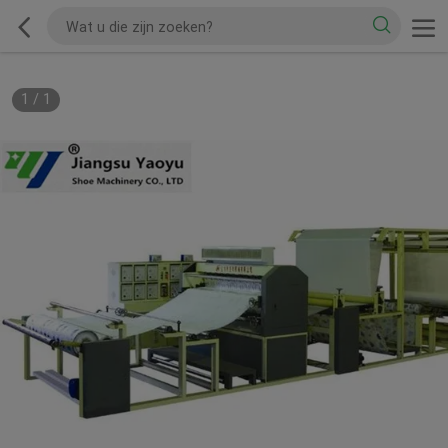
1
/
1