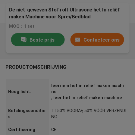
De niet-geweven Stof rolt Ultrasone het In reliëf
maken Machine voor Sprei/Bedblad
MOQ：1 set
Beste prijs
Contacteer ons
PRODUCTOMSCHRIJVING
leerriem het in reliëf maken machi
Hoog licht:
ne
,
leer het in reliëf maken machine
Betalingsconditie
TT50% VOORAF, 50% VÓÓR VERZENDI
s
NG
Certificering
CE