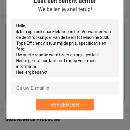
Laat een bericht achter
Bekijk meer
We bellen je snel terug!
Krijg de beste prijs voor
Elektrische het Verwarmen van
de de Strooksnijder van de
Leerstof Machine 2000 Type
Efficiency
Doorgaan
VERZENDEN
Geadviseerde Producten