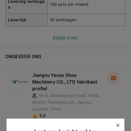
Levering vermoge
100 sets per maand
n
Levertijd
30 werkdagen
Bekijk meer
ONGEVEER ONS
Jiangsu Yaoyu Shoe
Machinery CO., LTD fabrikant
profiel
No.8, zhenning salt road, Yandu
district, Yancheng city, Jiangsu
province ,China
5.0
Geverifieerde Leverancier