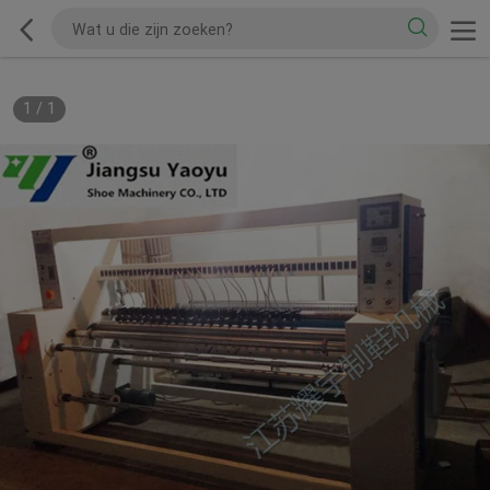
1
/
1