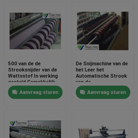
500 van de de
De Snijmachine van de
Strooksnijder van de
het Leer het
Wattsstof In werking
Automatische Strook
gesteld Gemakkelijk
van de
van de de Machine
kledingstukfabriek
Aanvraag sturen
Aanvraag sturen
Regelbare Scherpe
Elektrische
Huis
Snelheid
Verwarmen
Producten
Ongeveer ons