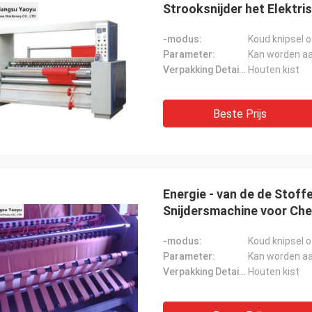
Strooksnijder het Elektr
-modus:
Koud knipsel o
Parameter:
Kan worden a
Verpakking Details:
Houten kist
Beste Prijs
Energie - van de de Stoff
Snijdersmachine voor Ch
-modus:
Koud knipsel o
Parameter:
Kan worden a
Verpakking Details:
Houten kist