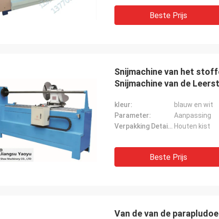
Beste Prijs
Snijmachine van het stof
Snijmachine van de Leers
kleur:
blauw en wit
Parameter:
Aanpassing
Verpakking Details:
Houten kist
Beste Prijs
Van de van de parapludoe