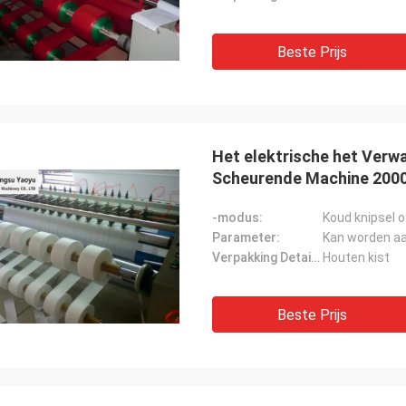
Beste Prijs
Het elektrische het Verw
Scheurende Machine 2000
-modus:
Koud knipsel o
Parameter:
Kan worden a
Verpakking Details:
Houten kist
Beste Prijs