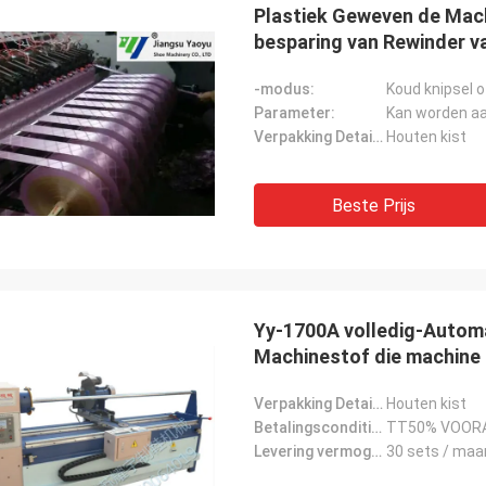
Plastiek Geweven de Machi
besparing van Rewinder v
-modus:
Koud knipsel o
Parameter:
Kan worden a
Verpakking Details:
Houten kist
Beste Prijs
Yy-1700A volledig-Automa
Machinestof die machine
Verpakking Details:
Houten kist
Betalingscondities:
TT50% VOORA
Levering vermogen:
30 sets / maa