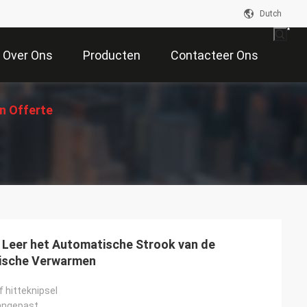
Dutch
Over Ons
Producten
Contacteer Ons
n Offerte
Aan
t Leer het Automatische Strook van de
trische Verwarmen
f hitteknipsel
angepast