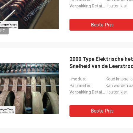
Verpakking Details:
Houten kist
Beste Prijs
DEO
2000 Type Elektrische h
Snelheid van de Leerstro
-modus:
Koud knipsel o
Parameter:
Kan worden a
Verpakking Details:
Houten kist
Beste Prijs