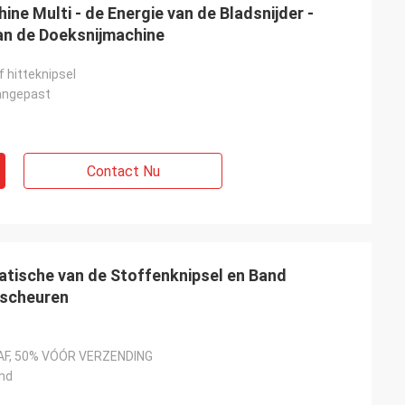
ne Multi - de Energie van de Bladsnijder -
an de Doeksnijmachine
f hitteknipsel
angepast
Contact Nu
tische van de Stoffenknipsel en Band
 scheuren
F, 50% VÓÓR VERZENDING
nd