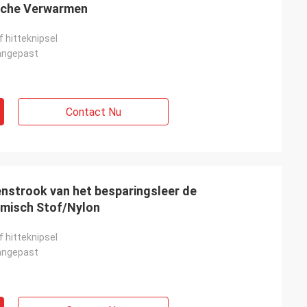
ische Verwarmen
f hitteknipsel
angepast
Contact Nu
enstrook van het besparingsleer de
emisch Stof/Nylon
f hitteknipsel
angepast