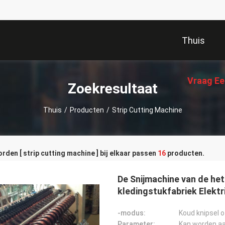
Thuis
Vraag Ee
Zoekresultaat
Thuis
/
Producten
/
Strip Cutting Machine
den [ strip cutting machine ] bij elkaar passen
16
producten.
De Snijmachine van de he
kledingstukfabriek Elek
-modus:
Koud knipsel o
Parameter:
Kan worden a