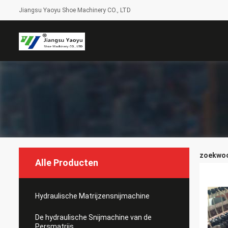
Jiangsu Yaoyu Shoe Machinery CO., LTD
zoekwoor
Alle Producten
Hydraulische Matrijzensnijmachine
De hydraulische Snijmachine van de
Persmatrijs