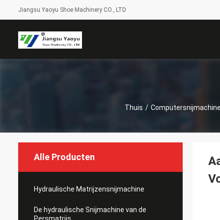
Jiangsu Yaoyu Shoe Machinery CO., LTD
Thuis
/
Computersnijmachin
Alle Producten
Aa
V
Hydraulische Matrijzensnijmachine
De hydraulische Snijmachine van de
Persmatrijs