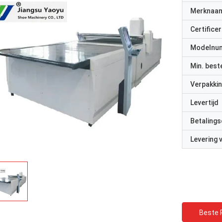
Merknaa
Certificer
Modelnu
Min. best
Verpakkin
Levertijd
Betalings
Levering
Beste P