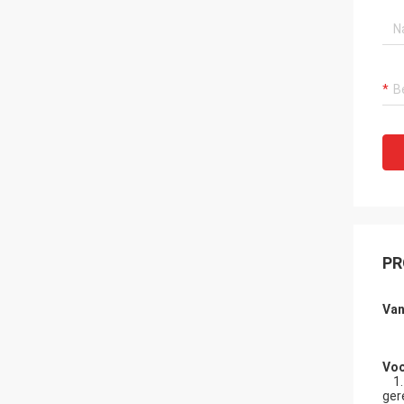
PR
Va
Voo
1. 
ger