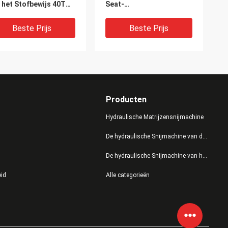
 het Stofbewijs 40T
Seat-
omatisch het Voeden
Dekking/Schoonmakende
steem
Sponsen
Beste Prijs
Beste Prijs
Producten
Hydraulische Matrijzensnijmachine
De hydraulische Snijmachine van de Persmatrijs
De hydraulische Snijmachine van het Schommelingswapen
rzame Volledige
De Doekcnc van het
eid
Alle categorieën
tomatische
bankleer
putersnijmachine voor
Stoffensnijmachine, CNC
Gravure van het
Messen Scherpe Lijst
dingstukleer
Beste Prijs
Beste Prijs