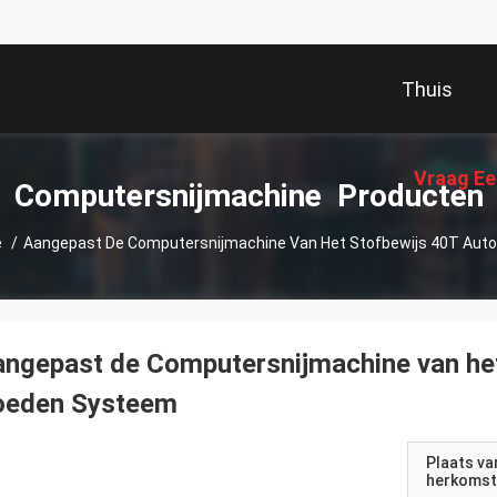
Thuis
Vraag Ee
Computersnijmachine Producten
e
/
Aangepast De Computersnijmachine Van Het Stofbewijs 40T Aut
ngepast de Computersnijmachine van he
oeden Systeem
Plaats va
herkomst