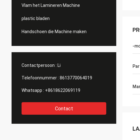
Vlam het Lamineren Machine
plastic bladen
PR
Handschoen die Machine maken
-m
Contactpersoon :
Li
Par
Telefoonnummer :
8613770064019
Mar
Whatsapp :
+8618622069119
Contact
LA