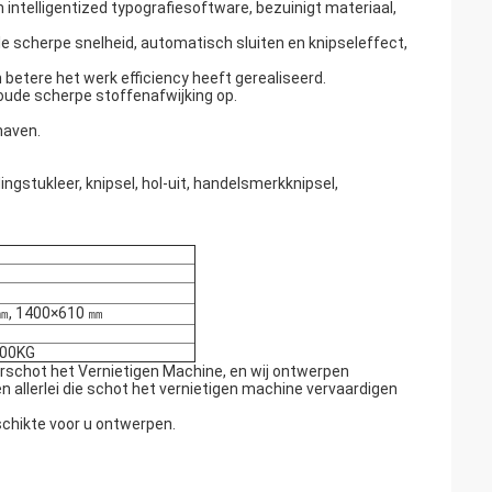
telligentized typografiesoftware, bezuinigt materiaal,
le scherpe snelheid, automatisch sluiten en knipseleffect,
 betere het werk efficiency heeft gerealiseerd.
oude scherpe stoffenafwijking op.
haven.
ngstukleer, knipsel, hol-uit, handelsmerkknipsel,
㎜, 1400×610 ㎜
800KG
schot het Vernietigen Machine, en wij ontwerpen
 allerlei die schot het vernietigen machine vervaardigen
schikte voor u ontwerpen.