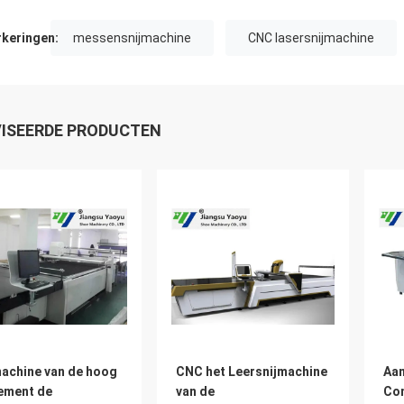
keringen:
messensnijmachine
CNC lasersnijmachine
ISEERDE PRODUCTEN
machine van de hoog
CNC het Leersnijmachine
Aan
ement de
van de
Co