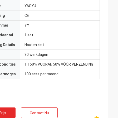
m
YAOYU
ing
CE
mmer
YY
elaantal
1 set
g Details
Houten kist
30 werkdagen
condities
TT50% VOORAF, 50% VÓÓR VERZENDING
 vermogen
100 sets per maand
rijs
Contact Nu