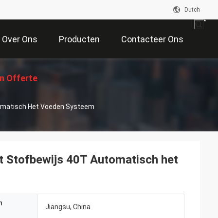
Dutch
Over Ons
Producten
Contacteer Ons
n Offerte
omatisch Het Voeden Systeem
Aan
t Stofbewijs 40T Automatisch het
n
Jiangsu, China