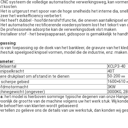
CNC systeem de volledige automatische verwerkingsweg, kan vormen in
kt kosten.
Het is uitgerust met spoor van de hoge snelheids het interne dia, snel
 zeer het werkefficiency verbetert.
Het heeft dubbel - hoofdintershiftfunctie, die oneven aantalknipsel en
Het automatische rectificerende voedersysteem lost het tekort van 
De professionele adsorptie kan de verwerkingsdoek vlot maken.
Installeer stof - het bewijsapparaat, gidsspoor is gemakkelijk te hand
passing
:
 is van toepassing op de doek van het bankleer, de gravure van het kledi
chestuk speelgoed knipsel vormen, model die de industrie, enz. maken.
ameter:
elaantal
XCLP3-40
knipselkracht
40T
50-200 ㎜
ere drukplaat om afstand in te dienen
1600×610 
 scherpe gebied
ofdmotormacht
3KW
hinegewicht (ongeveer)
3000KG, 2
a:
het model is hierboven sommige typische degenen van onze Hanger
oonlijk de grootte van de machine volgens uw het werk stuk. Wij konden
de behoeften van klanten wordt gebaseerd.
vertellen zo gelieve ons de details van uw werkstuk, dan konden wij ge