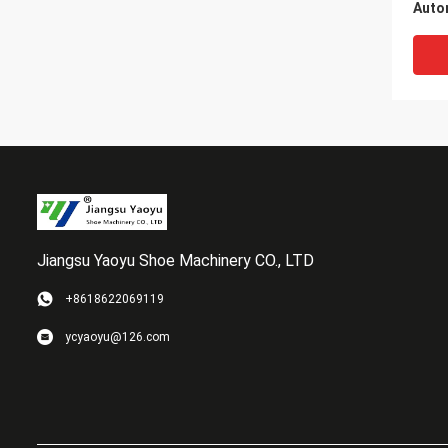
Auto
voor 
Bank
Jiangsu Yaoyu Shoe Machinery CO., LTD
+8618622069119
Servo
ycyaoyu@126.com
de H
de C
Syst