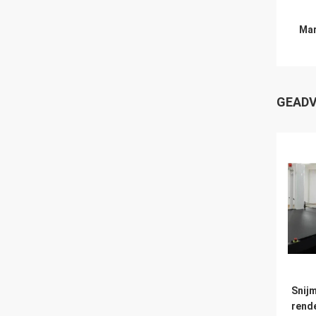
Mar
GEADV
Snij
rend