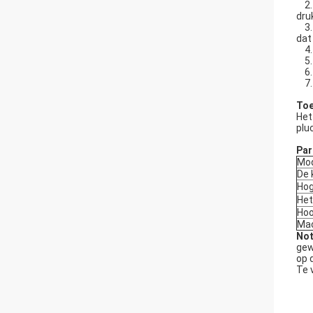
2. 
dru
3. 
dat
4. 
5. 
6. 
7. 
Toe
Het
plu
Par
Mod
De 
Hog
Het
Ho
Mac
Not
gew
op 
Te 