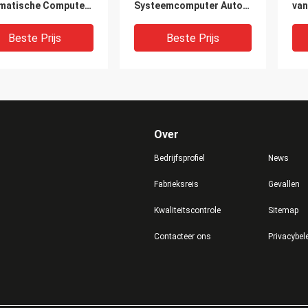
matische Computer
Systeemcomputer Automatisch
van
de Doek van het
voor Pluchestuk
Aut
leer
speelgoed
Sy
Beste Prijs
Beste Prijs
Over
Bedrijfsprofiel
News
Fabrieksreis
Gevallen
Kwaliteitscontrole
Sitemap
 Drijf Automatisch
Snijmachine van de hoge
Duu
Contacteer ons
Privacybel
oge Precisiecnc van
Precisie de
Au
omputersnijmachine
Automatische Doek, CNC
Com
eem
Lasersnijmachine
de 
Kle
Beste Prijs
Beste Prijs