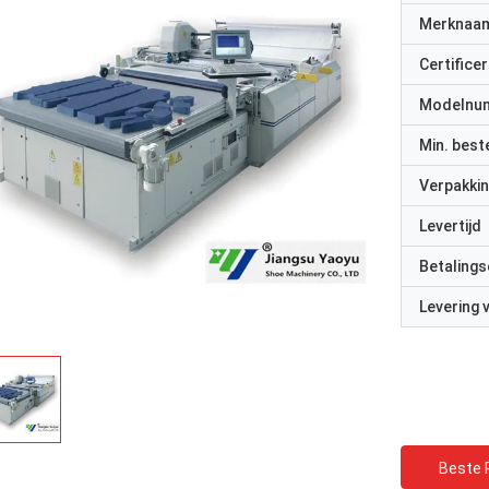
Merknaa
Certificer
Modelnu
Min. best
Verpakkin
Levertijd
Betalings
Levering
Beste P