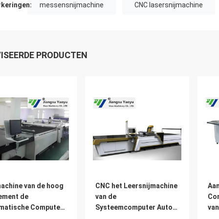
keringen:
messensnijmachine
CNC lasersnijmachine
ISEERDE PRODUCTEN
machine van de hoog
CNC het Leersnijmachine
Aan
ement de
van de
Co
matische Computer
Systeemcomputer Automatisch
van
de Doek van het
voor Pluchestuk
Aut