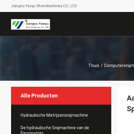
Jiangsu Yaoyu Shoe Machinery CO., LTD
Thuis
/
Computersnijm
Alle Producten
A
S
Hydraulische Matrijzensnijmachine
De hydraulische Snijmachine van de
Persmatrijs