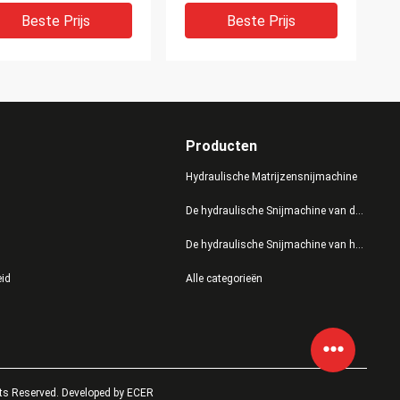
steem
Sponsen
Beste Prijs
Beste Prijs
Producten
Hydraulische Matrijzensnijmachine
De hydraulische Snijmachine van de Persmatrijs
De hydraulische Snijmachine van het Schommelingswapen
rzame Volledige
De Doekcnc van het
eid
Alle categorieën
tomatische
bankleer
putersnijmachine voor
Stoffensnijmachine, CNC
Gravure van het
Messen Scherpe Lijst
dingstukleer
Beste Prijs
Beste Prijs
ts Reserved. Developed by
ECER