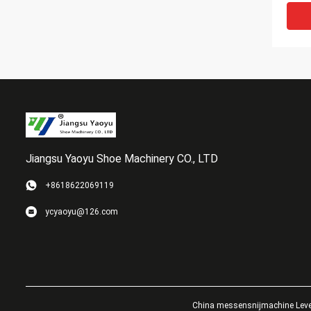
Bank
Jiangsu Yaoyu Shoe Machinery CO., LTD
+8618622069119
Servo
ycyaoyu@126.com
de H
de C
Syst
China messensnijmachine Leve