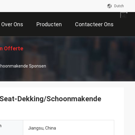
Dutch
Over Ons
Producten
Contacteer Ons
n Offerte
Schoonmakende Sponsen
Aan
 Seat-Dekking/Schoonmakende
n
Jiangsu, China