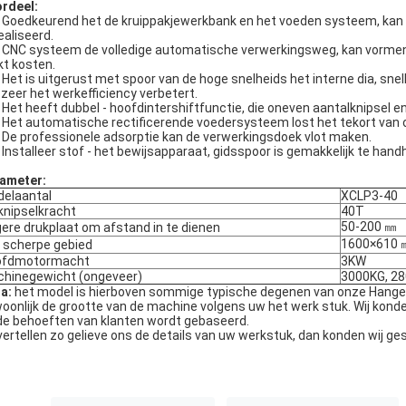
rdeel:
Goedkeurend het de kruippakjewerkbank en het voeden systeem, kan
ealiseerd.
CNC systeem de volledige automatische verwerkingsweg, kan vormen in
kt kosten.
Het is uitgerust met spoor van de hoge snelheids het interne dia, snel
 zeer het werkefficiency verbetert.
Het heeft dubbel - hoofdintershiftfunctie, die oneven aantalknipsel en
Het automatische rectificerende voedersysteem lost het tekort van 
De professionele adsorptie kan de verwerkingsdoek vlot maken.
Installeer stof - het bewijsapparaat, gidsspoor is gemakkelijk te hand
ameter:
elaantal
XCLP3-40
knipselkracht
40T
50-200 ㎜
ere drukplaat om afstand in te dienen
1600×610 
 scherpe gebied
ofdmotormacht
3KW
hinegewicht (ongeveer)
3000KG, 2
a:
het model is hierboven sommige typische degenen van onze Hanger
oonlijk de grootte van de machine volgens uw het werk stuk. Wij konden
de behoeften van klanten wordt gebaseerd.
vertellen zo gelieve ons de details van uw werkstuk, dan konden wij ge