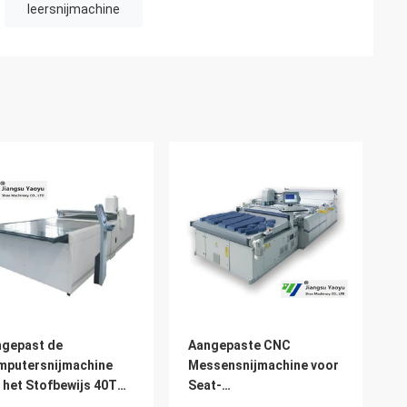
leersnijmachine
gepast de
Aangepaste CNC
mputersnijmachine
Messensnijmachine voor
 het Stofbewijs 40T
Seat-
omatisch het Voeden
Dekking/Schoonmakende