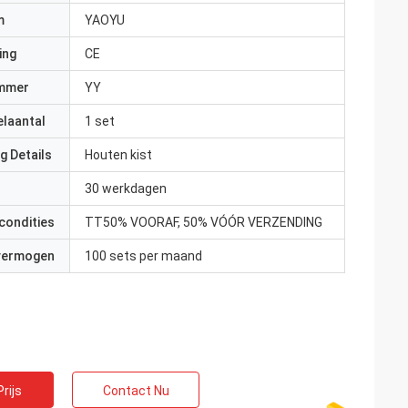
m
YAOYU
ing
CE
mmer
YY
elaantal
1 set
g Details
Houten kist
30 werkdagen
condities
TT50% VOORAF, 50% VÓÓR VERZENDING
 vermogen
100 sets per maand
rijs
Contact Nu