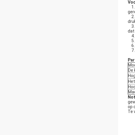
Voo
1. 
ger
2. 
dru
3. 
dat
4. 
5. 
6. 
7. 
Par
Mod
De 
Hog
Het
Ho
Mac
Not
gew
op 
Te 