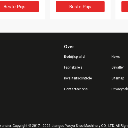
leer
speelgoed
Sy
Beste Prijs
Beste Prijs
Over
Bedrijfsprofiel
News
Fabrieksreis
Gevallen
Kwaliteitscontrole
Sitemap
 Drijf Automatisch
Snijmachine van de hoge
Duu
Contacteer ons
Privacybel
oge Precisiecnc van
Precisie de
Au
omputersnijmachine
Automatische Doek, CNC
Com
eem
Lasersnijmachine
de 
Kle
Beste Prijs
Beste Prijs
rancier.
Copyright © 2017 - 2026 Jiangsu Yaoyu Shoe Machinery CO., LTD. All Righ