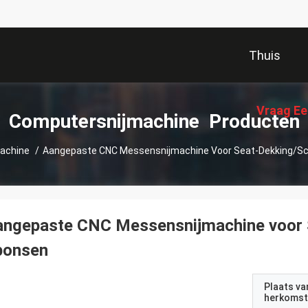
Thuis
Vraag Ee
Computersnijmachine Producten
achine
/
Aangepaste CNC Messensnijmachine Voor Seat-Dekking/
angepaste CNC Messensnijmachine voor
ponsen
Plaats va
herkomst