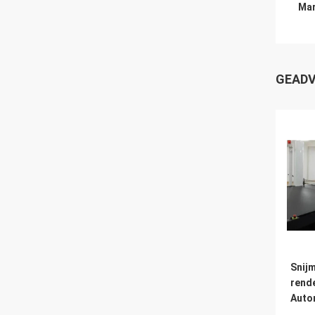
Mar
GEADV
Snij
rend
Auto
voor 