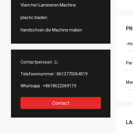
Vlam het Lamineren Machine
plastic bladen
PR
Handschoen die Machine maken
-m
Contactpersoon :
Li
Par
Telefoonnummer :
8613770064019
Mar
Whatsapp :
+8618622069119
Contact
LA