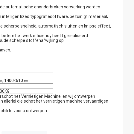
 de automatische ononderbroken verwerking worden
telligentized typografiesoftware, bezuinigt materiaal,
le scherpe snelheid, automatisch sluiten en knipseleffect,
 betere het werk efficiency heeft gerealiseerd.
oude scherpe stoffenafwijking op.
haven.
㎜, 1400×610 ㎜
800KG
schot het Vernietigen Machine, en wij ontwerpen
 allerlei die schot het vernietigen machine vervaardigen
schikte voor u ontwerpen.