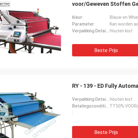
voor/Geweven Stoffen Ge
kleur:
Blauw en Whie
Parameter:
Kan worden a
Verpakking Details:
Houten kist
Beste Prijs
RY - 139 - ED Fully Autom
Verpakking Details:
Houten kist
Betalingscondities:
TT50% VOORA
:
Beste Prijs