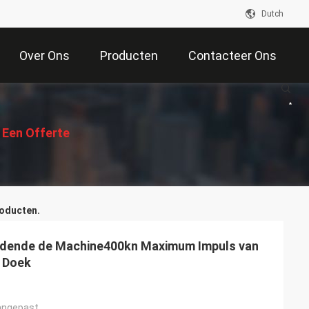
Dutch
Over Ons
Producten
Contacteer Ons
 Een Offerte
Aan
oducten.
idende de Machine400kn Maximum Impuls van
 Doek
angepast