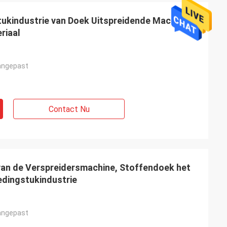
ukindustrie van Doek Uitspreidende Machines,
riaal
angepast
Contact Nu
van de Verspreidersmachine, Stoffendoek het
edingstukindustrie
angepast