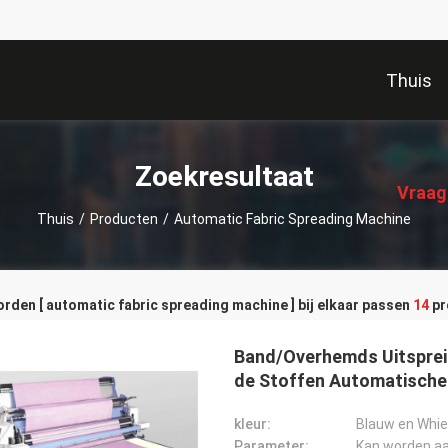
Thuis
描
述
Zoekresultaat
Vraag
Thuis
/
Producten
/
Automatic Fabric Spreading Machine
den [ automatic fabric spreading machine ] bij elkaar passen
14
pr
Band/Overhemds Uitspre
de Stoffen Automatische
kleur:
Blauw en Whie
Parameter:
Kan worden a