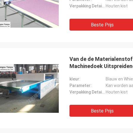
Verpakking Details:
Houten kist
Beste Prijs
Van de de Materialenstof
Machinedoek Uitspreiden
Aandrijvingssysteem
kleur:
Blauw en Whie
Parameter:
Kan worden a
Verpakking Details:
Houten kist
Beste Prijs