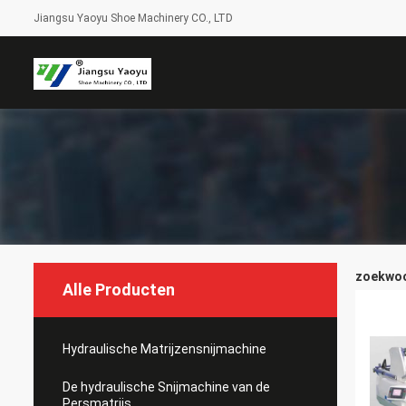
Jiangsu Yaoyu Shoe Machinery CO., LTD
zoekwoor
Alle Producten
Hydraulische Matrijzensnijmachine
De hydraulische Snijmachine van de
Persmatrijs