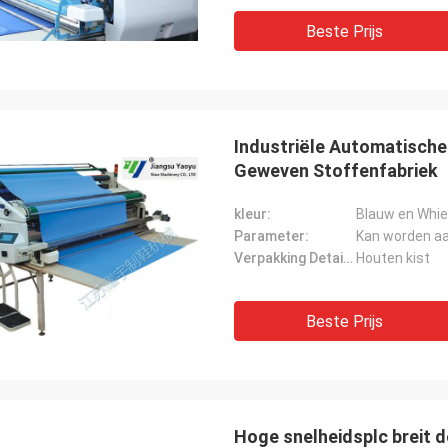
Beste Prijs
Industriële Automatische
Geweven Stoffenfabriek
kleur:
Blauw en Whie
Parameter:
Kan worden a
Verpakking Details:
Houten kist
Beste Prijs
Hoge snelheidsplc breit 