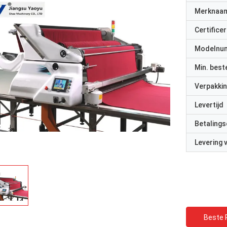
Merknaa
Certificer
Modelnu
Min. best
Verpakkin
Levertijd
Betalings
Levering
Beste P