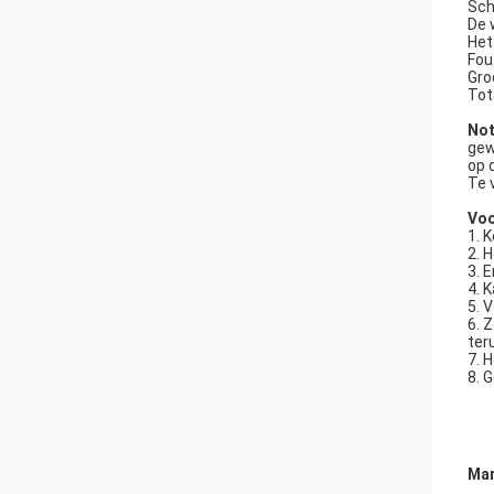
Sch
De 
Het
Fou
Gro
Tot
Not
gew
op 
Te 
Voo
1. 
2. 
3. 
4. 
5. 
6. 
ter
7. 
8. 
Mar