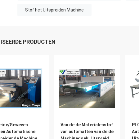
Stof het Uitspreiden Machine
ISEERDE PRODUCTEN
eide/Geweven
Van de de Materialenstof
PLC
fen Automatische
van automatten van de de
Aut
preidende Machine
Machinedoek Uitspreidend
Uit