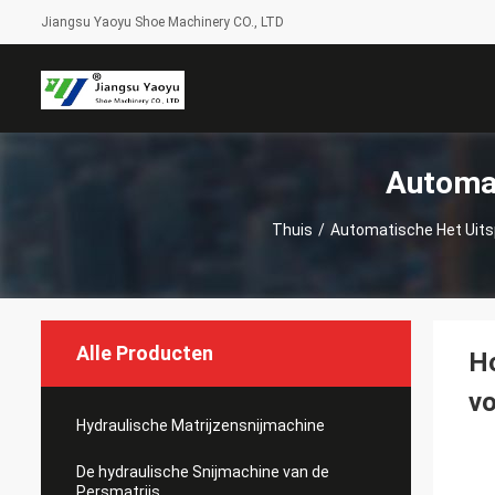
Jiangsu Yaoyu Shoe Machinery CO., LTD
Automat
Thuis
/
Automatische Het Uit
Alle Producten
Ho
vo
Hydraulische Matrijzensnijmachine
De hydraulische Snijmachine van de
Persmatrijs