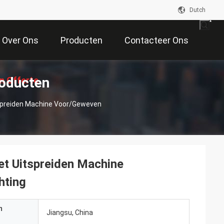
Dutch
Over Ons
Producten
Contacteer Ons
roducten
n Offerte
tspreiden Machine Voor/Geweven
Aan
et Uitspreiden Machine
hting
n
Jiangsu, China