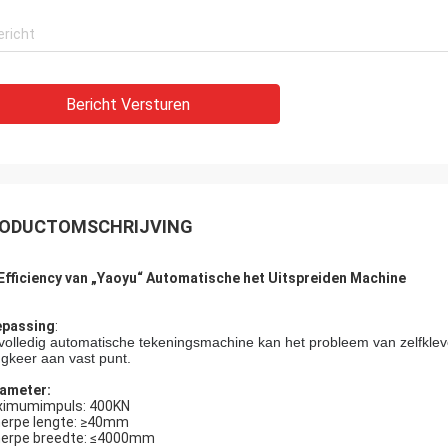
Bericht Versturen
ODUCTOMSCHRIJVING
Efficiency van „Yaoyu“ Automatische het Uitspreiden Machine
passing
:
volledig automatische tekeningsmachine kan het probleem van zelfklev
ugkeer aan vast punt.
ameter:
imumimpuls: 400KN
erpe lengte: ≥40mm
erpe breedte: ≤4000mm