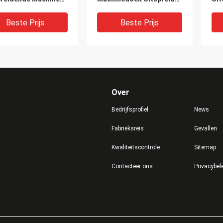
m/S het Voeden
van de de Verspreiders
To
heid
Servomotor de
sc
Beste Prijs
Beste Prijs
Aandrijvingssysteem
Over
Bedrijfsprofiel
News
Fabrieksreis
Gevallen
Kwaliteitscontrole
Sitemap
snelheidsplc breit
De automatische Textiel
40
Contacteer ons
Privacybel
utomatische het
van de
Le
preiden Machine
Verspreidersmachine,
het
/Geweven Stoffen
Stoffendoek het
Ma
kkelijke Verrichting
Uitspreiden Machine in
scr
Beste Prijs
Beste Prijs
Kledingstukindustrie