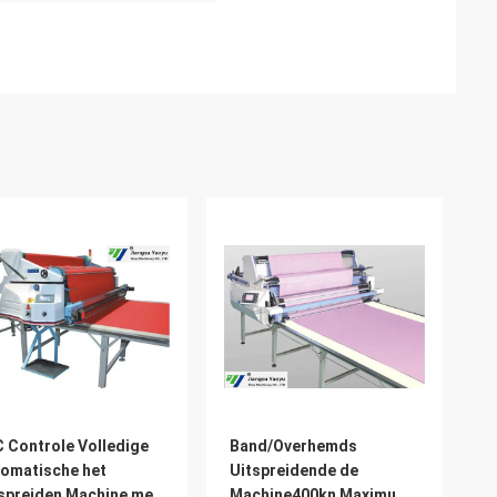
 Controle Volledige
Band/Overhemds
omatische het
Uitspreidende de
spreiden Machine met
Machine400kn Maximum