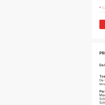
PR
De 
Toe
De 
ter
Par
Max
Sch
Sch