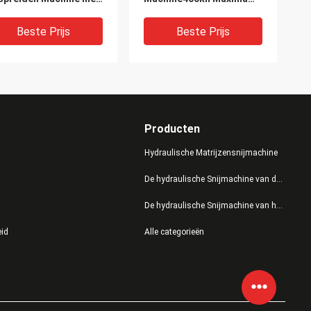
uch
Impuls van de Stoffen
reen/Servomotor
Automatische Doek
Beste Prijs
Beste Prijs
Producten
Hydraulische Matrijzensnijmachine
De hydraulische Snijmachine van de Persmatrijs
De hydraulische Snijmachine van het Schommelingswapen
mm Scherp
Aangepaste het
eid
Alle categorieën
ngtedoek Automatisch
Kledingstukindustrie van
 Uitspreiden
Doek Uitspreidende
chinetouch
Machines, Stof het
een/PLC Controle
Uitspreiden Materiaal
Beste Prijs
Beste Prijs