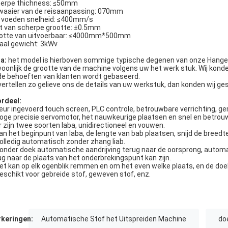
erpe thichness: ≤50mm
waaier van de reisaanpassing: 070mm
 voeden snelheid: ≤400mm/s
t van scherpe grootte: ±0.5mm
otte van uitvoerbaar: ≤4000mm*500mm
aal gewicht: 3kWv
a:
het model is hierboven sommige typische degenen van onze Hanger
oonlijk de grootte van de machine volgens uw het werk stuk. Wij konden
de behoeften van klanten wordt gebaseerd.
vertellen zo gelieve ons de details van uw werkstuk, dan konden wij ge
rdeel:
Keur ingevoerd touch screen, PLC controle, betrouwbare verrichting, ge
Hoge precisie servomotor, het nauwkeurige plaatsen en snel en betrou
Er zijn twee soorten laba, unidirectioneel en vouwen.
Kan het beginpunt van laba, de lengte van bab plaatsen, snijd de breedte
Volledig automatisch zonder zhang liab.
Zonder doek automatische aandrijving terug naar de oorsprong, automa
ug naar de plaats van het onderbrekingspunt kan zijn.
Het kan op elk ogenblik remmen en om het even welke plaats, en de doek
Geschikt voor gebreide stof, geweven stof, enz.
keringen:
Automatische Stof het Uitspreiden Machine
do