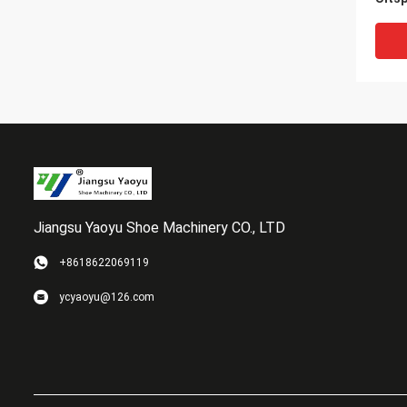
400m
Snel
Jiangsu Yaoyu Shoe Machinery CO., LTD
+8618622069119
Hoge 
ycyaoyu@126.com
de A
Uits
voor
Gema