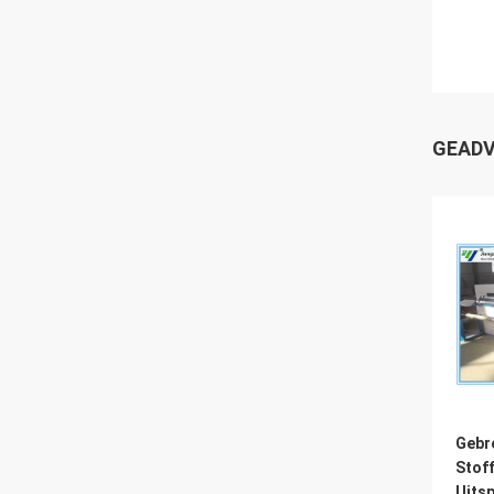
GEADV
Gebr
Stof
Uits