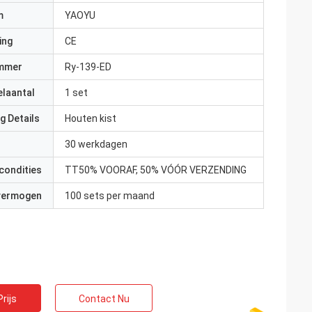
m
YAOYU
ing
CE
mmer
Ry-139-ED
elaantal
1 set
g Details
Houten kist
30 werkdagen
condities
TT50% VOORAF, 50% VÓÓR VERZENDING
 vermogen
100 sets per maand
rijs
Contact Nu