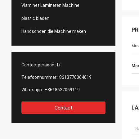
Vlam het Lamineren Machine
plastic bladen
PR
Handschoen die Machine maken
kle
Contactpersoon :
Li
Mar
Telefoonnummer :
8613770064019
Whatsapp :
+8618622069119
LA
Contact