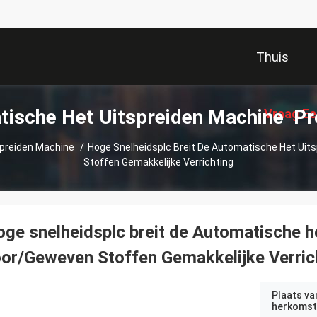
Thuis
ische Het Uitspreiden Machine P
Vraag Ee
spreiden Machine
/
Hoge Snelheidsplc Breit De Automatische Het Ui
Stoffen Gemakkelijke Verrichting
ge snelheidsplc breit de Automatische h
or/Geweven Stoffen Gemakkelijke Verric
Plaats va
herkomst