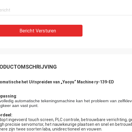
Bericht Versturen
ODUCTOMSCHRIJVING
omatische het Uitspreiden van „Yaoyu“ Machine ry-139-ED
passing
:
volledig automatische tekeningsmachine kan het probleem van zelfklev
ugkeer aan vast punt.
rdeel:
dopt ingevoerd touch screen, PLC controle, betrouwbare verrichting, ge
igh precisie servomotor, het nauwkeurige plaatsen en snel en betrouw
here zijn twee soorten laba, unidirectioneel en vouwen.