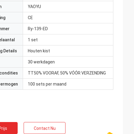
m
YAOYU
ing
CE
mmer
Ry-139-ED
elaantal
1 set
g Details
Houten kist
30 werkdagen
condities
TT50% VOORAF, 50% VÓÓR VERZENDING
 vermogen
100 sets per maand
rijs
Contact Nu