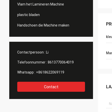
Vlam het Lamineren Machine
plastic bladen
PR
Handschoen die Machine maken
kle
Contactpersoon :
Li
Mar
Telefoonnummer :
8613770064019
Whatsapp :
+8618622069119
LA
Contact