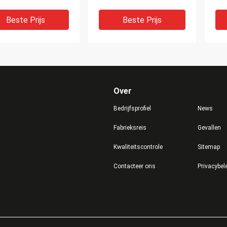
m/S het Voeden
van de de Verspreiders
To
heid
Servomotor de
sc
Beste Prijs
Beste Prijs
Aandrijvingssysteem
Over
Bedrijfsprofiel
News
Fabrieksreis
Gevallen
Kwaliteitscontrole
Sitemap
snelheidsplc breit
De automatische Textiel
40
Contacteer ons
Privacybel
utomatische het
van de
Le
preiden Machine
Verspreidersmachine,
het
/Geweven Stoffen
Stoffendoek het
Ma
kkelijke Verrichting
Uitspreiden Machine in
scr
Beste Prijs
Beste Prijs
Kledingstukindustrie