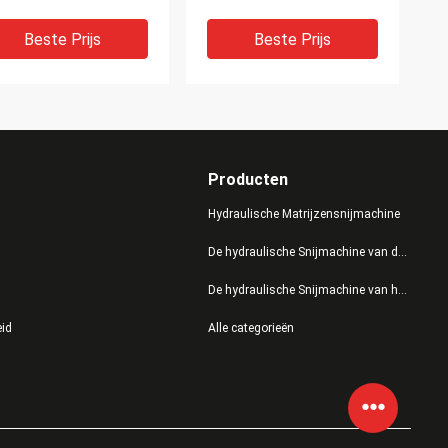
uch
Impuls van de Stoffen
reen/Servomotor
Automatische Doek
Beste Prijs
Beste Prijs
Producten
Hydraulische Matrijzensnijmachine
De hydraulische Snijmachine van de Persmatrijs
De hydraulische Snijmachine van het Schommelingswapen
mm Scherp
Aangepaste het
eid
Alle categorieën
ngtedoek Automatisch
Kledingstukindustrie van
 Uitspreiden
Doek Uitspreidende
chinetouch
Machines, Stof het
een/PLC Controle
Uitspreiden Materiaal
Beste Prijs
Beste Prijs