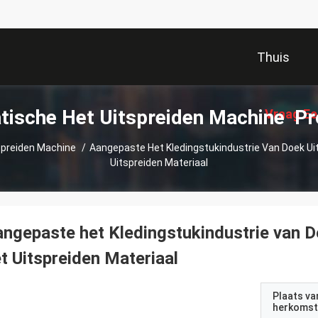
Thuis
ische Het Uitspreiden Machine P
Vraag Ee
spreiden Machine
/
Aangepaste Het Kledingstukindustrie Van Doek Ui
Uitspreiden Materiaal
ngepaste het Kledingstukindustrie van D
t Uitspreiden Materiaal
Plaats va
herkomst