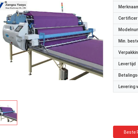
Merknaa
Certificer
Modelnu
Min. best
Verpakkin
Levertijd
Betalings
Levering
Beste P