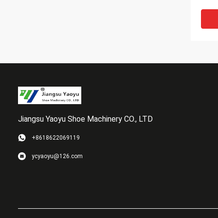
400m
Snel
Jiangsu Yaoyu Shoe Machinery CO., LTD
+8618622069119
Hoge 
ycyaoyu@126.com
de A
Uits
voor
Gema