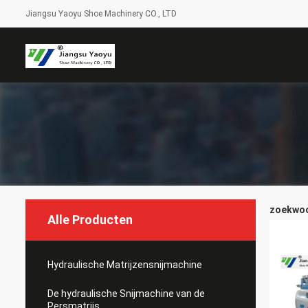
Jiangsu Yaoyu Shoe Machinery CO., LTD
zoekwoor
Alle Producten
Hydraulische Matrijzensnijmachine
De hydraulische Snijmachine van de
Persmatrijs