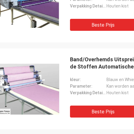
Verpakking Details:
Houten kist
Beste Prijs
Band/Overhemds Uitspre
de Stoffen Automatische
kleur:
Blauw en Whie
Parameter:
Kan worden a
Verpakking Details:
Houten kist
Beste Prijs