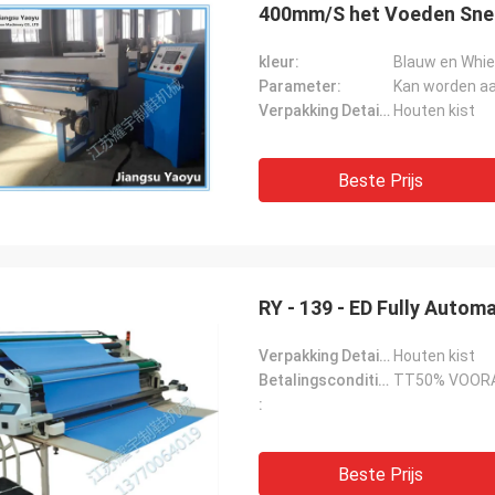
400mm/S het Voeden Sne
kleur:
Blauw en Whie
Parameter:
Kan worden a
Verpakking Details:
Houten kist
Beste Prijs
RY - 139 - ED Fully Autom
Verpakking Details:
Houten kist
Betalingscondities:
TT50% VOORA
:
Beste Prijs