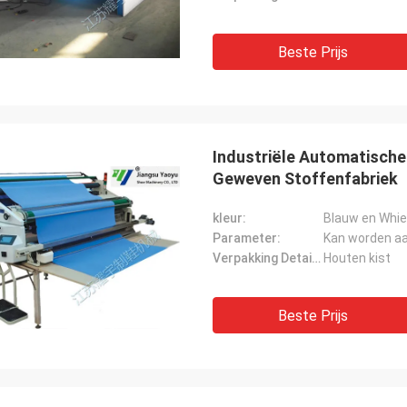
Beste Prijs
Industriële Automatische
Geweven Stoffenfabriek
kleur:
Blauw en Whie
Parameter:
Kan worden a
Verpakking Details:
Houten kist
Beste Prijs