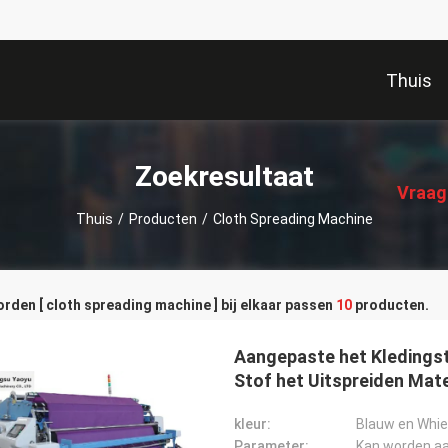
Thuis
描
述
Zoekresultaat
Vraag
Thuis
/
Producten
/
Cloth Spreading Machine
den [ cloth spreading machine ] bij elkaar passen
10
producten.
Aangepaste het Kledingst
Stof het Uitspreiden Mate
kleur:
Blauw en Whie
Parameter:
Kan worden a