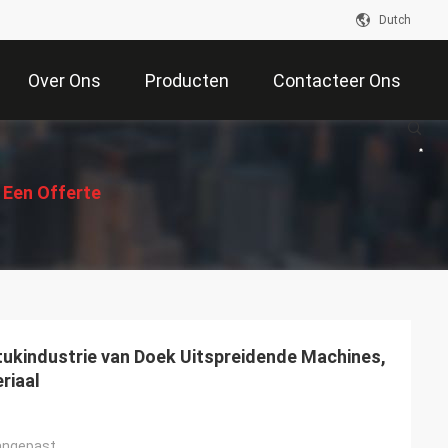
Dutch
Over Ons
Producten
Contacteer Ons
 Een Offerte
Aan
ukindustrie van Doek Uitspreidende Machines,
riaal
angepast