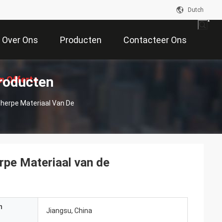
Dutch
Over Ons
Producten
Contacteer Ons
roducten
n Offerte
herpe Materiaal Van De
Aan
pe Materiaal van de
n
Jiangsu, China