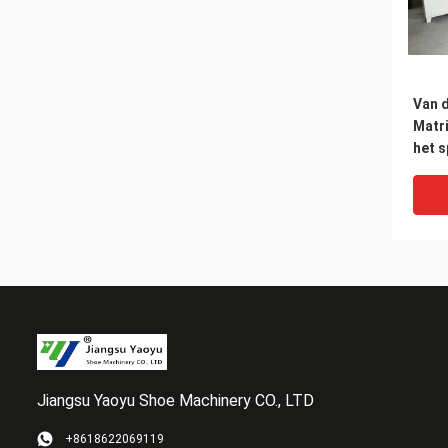
Van 
Matr
het s
Dubbe
1013
Jiangsu Yaoyu Shoe Machinery CO., LTD
+8618622069119