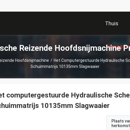
Thuis
ische Reizende Hoofdsnijmachine P
Vraag Ee
Reizende Hoofdsnijmachine
/
Het Computergestuurde Hydraulische Sc
Schuimmatrijs 10135mm Slagwaaier
t computergestuurde Hydraulische Scher
chuimmatrijs 10135mm Slagwaaier
Plaats va
herkomst