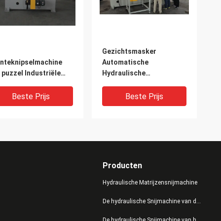
t
Gezichtsmasker
nteknipselmachine
Automatische
 puzzel Industriële
Hydraulische
cker 12 Maanden
Snijmachine met hoogst
antie
Prestaties
Beste Prijs
Beste Prijs
Producten
Hydraulische Matrijzensnijmachine
De hydraulische Snijmachine van de Persmatrijs
De hydraulische Snijmachine van het Schommelingswapen