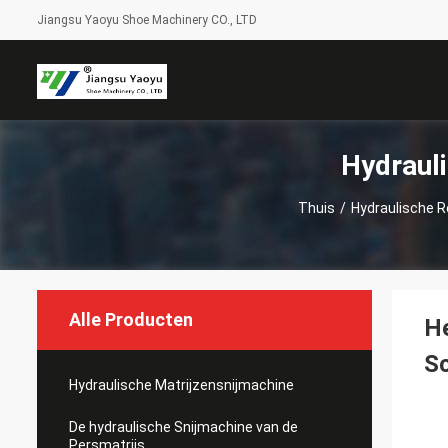
Jiangsu Yaoyu Shoe Machinery CO., LTD
Hydraul
Thuis
/
Hydraulische 
Alle Producten
He
S
Hydraulische Matrijzensnijmachine
De hydraulische Snijmachine van de
Persmatrijs