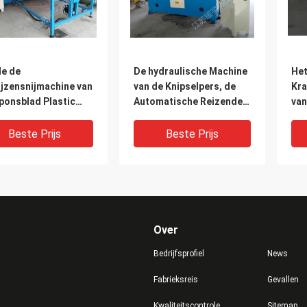
de de
De hydraulische Machine
He
ijzensnijmachine van
van de Knipselpers, de
Kra
ponsblad Plastic
Automatische Reizende
van
le de Oliecilinder
Hoofdmachine van de
Cli
5mm Slagwaaier
Knipselpers Gemaakt in
Gar
Beste Prijs
Beste Prijs
China
Over
Bedrijfsprofiel
News
Fabrieksreis
Gevallen
Kwaliteitscontrole
Sitemap