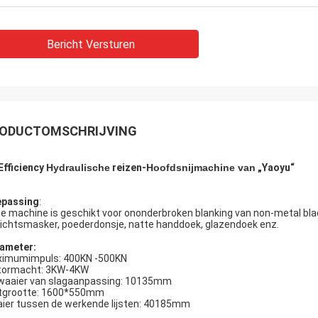
Bericht Versturen
ODUCTOMSCHRIJVING
Efficiency
Hydraulische
reizen-
Hoofdsnijmachine
van
„Yaoyu“
passing
:
e machine is geschikt voor ononderbroken blanking van non-metal blad
ichtsmasker, poederdonsje, natte handdoek, glazendoek enz.
ameter:
imumimpuls: 400KN -500KN
ormacht: 3KW-4KW
waaier van slagaanpassing: 10135mm
stgrootte: 1600*550mm
ier tussen de werkende lijsten: 40185mm