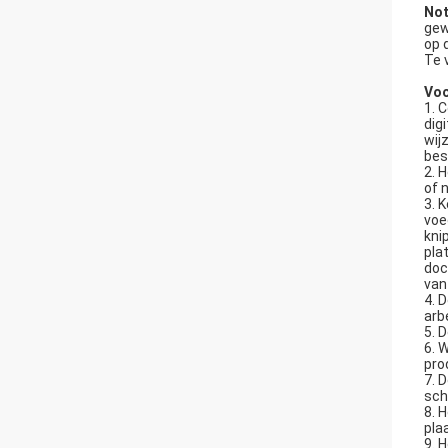
Not
gew
op 
Te 
Voo
1. 
dig
wij
bes
2. 
of 
3. 
voe
kni
pla
doc
van
4. 
arb
5. 
6. 
pro
7. 
sch
8. 
pla
9. 