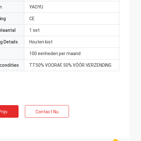
m
YAOYU
ing
CE
elaantal
1 set
g Details
Houten kist
100 eenheden per maand
condities
TT50% VOORAF, 50% VÓÓR VERZENDING
rijs
Contact Nu