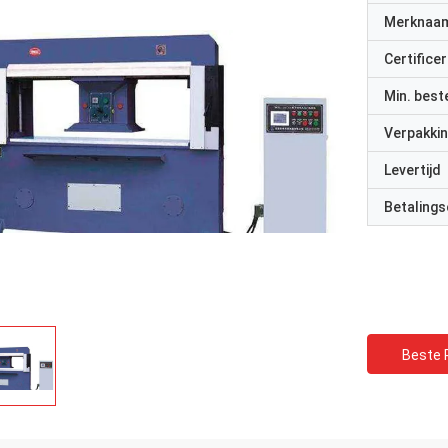
Merknaa
Certificer
Min. best
Verpakkin
Levertijd
Betalings
Beste P