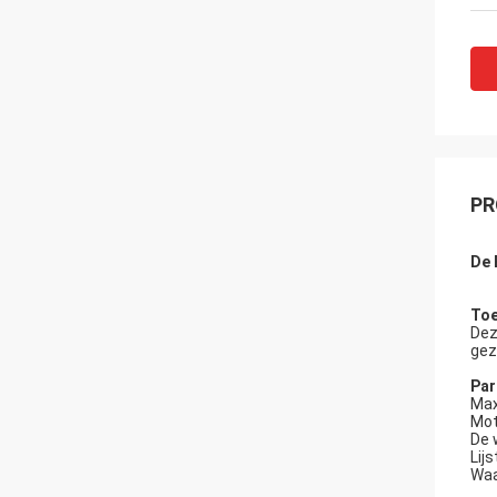
PR
De 
Toe
Dez
gez
Par
Max
Mot
De 
Lij
Waa