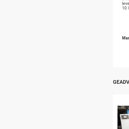
lev
10.
Mar
GEADV