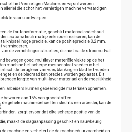
schot het Vernietigen Machine, en wij ontwerpen
 allerlei die schot het vernietigen machine vervaardigen
schikte voor u ontwerpen.
en de fouteninformatie, geschikt materiaalonderhoud,
den, automatisch matrijzenknipsel realiseren, kan de
al knipsel, hoge precisie, kan de positieprecisie 0,2 mm,
it verminderen.
n de verrichtingsinstructies, die niet na de stroomuitval
ond bewegen goed, multilayer materiële vlakte op de het
den machine het scherpe messenplaat voeden in het
matisch de terugkeer van voer, blanking en blad het voeden
engte en de bladraad kan precies worden geplaatst. Dit
engen lengte van multi-layer materiaal en de moeilijkheid
en, arbeiders kunnen gebeëindigde materialen opnemen,
te bewaren aan 15% van grondstoffen.
, de gehele machinebehoeften slechts één arbeider, kan de
3.
verbinden, zorgt ervoor dat elke scherpe positie van de
ie, maakt de slagaanpassing geschikt en nauwkeurig
an de machine en verbetert de de machineduurzaamheid en