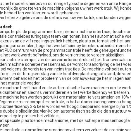
a:
het model is hierboven sommige typische degenen van onze Hanger
oonlijk de grootte van de machine volgens uw het werk stuk. Wij konden
de behoeften van klanten wordt gebaseerd.
vertellen zo gelieve ons de details van uw werkstuk, dan konden wij ge
rdeel:
Computerplc de programmeerbare mens-machine interface, touch scre
itale controlebesturingssysteem kan tonen, kan het automatische voe
zekeus van de vijf regelingsgrafiek hebben, plaats automatisch het aant
paringsmaterialen, hoge het werkefficiency bereiken, arbeidsintensite
Het PLC centrum van de programmacontrole heeft de geheugenfunctie va
na het werk wordt beïnvloed, om de verrichting te vergemakkelijken.
Keur zich de stempel van de servomotorcontrole uit het transversale r
den machine scherpe messenraad, servomotoraandrijving de het voe
psel volgens de vereisten van ncinstructies. De machine voltooit auto
tform, en de terugkeerslag van de hoofdverplaatsingsafstand, de voerl
ument behandelt het probleem van de onnauwkeurige het in lagen aanbr
 het materiële voeden.
De machine heeft hand en de automatische twee manieren om te werk
eidsintensiteit slechts verminderen en het werkefficiency verbeteren.
De machine kan worden gebruikt om materialen te verzamelen en 10% 
Wegens de microcomputercontrole, is het automatiseringsniveau hoog
ductieefficiency 3-5 keer worden verhoogd, besparend energie bijna 1/
De dubbele oliecilinder, vier-kolom automatisch saldo die de structuur 
erpe diepte precies hetzelfde is.
Het speciale plaatsende mechanisme, met de scherpe messenhoogte d
atsen.
Het centrale automatische smeringssysteem verzekert de precisie v