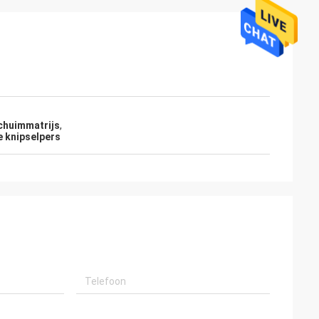
schuimmatrijs
,
e knipselpers