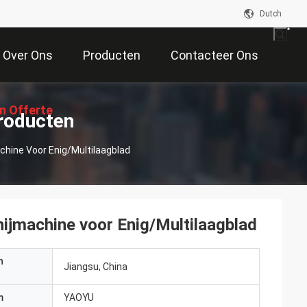
Dutch
Over Ons
Producten
Contacteer Ons
n Offerte
roducten
chine Voor Enig/Multilaagblad
Aan
ijmachine voor Enig/Multilaagblad
n
Jiangsu, China
m
YAOYU