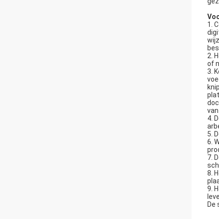
gez
Voo
1. 
dig
wij
bes
2. 
of 
3. 
voe
kni
pla
doc
van
4. 
arb
5. 
6. 
pro
7. 
sch
8. 
pla
9. 
lev
De 