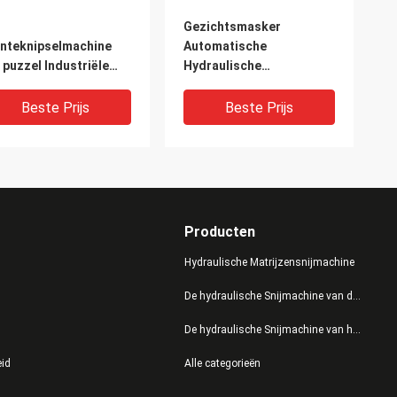
t
Gezichtsmasker
nteknipselmachine
Automatische
 puzzel Industriële
Hydraulische
cker 12 Maanden
Snijmachine met hoogst
antie
Prestaties
Beste Prijs
Beste Prijs
Producten
Hydraulische Matrijzensnijmachine
De hydraulische Snijmachine van de Persmatrijs
De hydraulische Snijmachine van het Schommelingswapen
jmachine van de hoge
Snijmachine van snel Vier
eid
Alle categorieën
cisie de Plastic
Kolom de Hydraulische
rijs, de Hydraulische
Clicker voor N95-