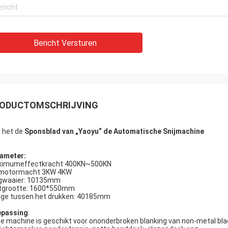
Bericht Versturen
ODUCTOMSCHRIJVING
n
het de
Sponsblad van „Yaoyu“ de Automatische Snijmachine
ameter:
imumeffectkracht 400KN~500KN
motormacht 3KW 4KW
gwaaier: 10135mm
stgrootte: 1600*550mm
ge tussen het drukken: 40185mm
passing
:
e machine is geschikt voor ononderbroken blanking van non-metal blad