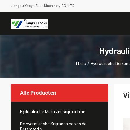
Jiangsu Yaoyu Shoe Machinery CO., LTD
Hydraul
Thuis
/
Hydraulische Reizen
Alle Producten
Vi
Hydraulische Matrijzensnijmachine
De hydraulische Snijmachine van de
Persmatrijs