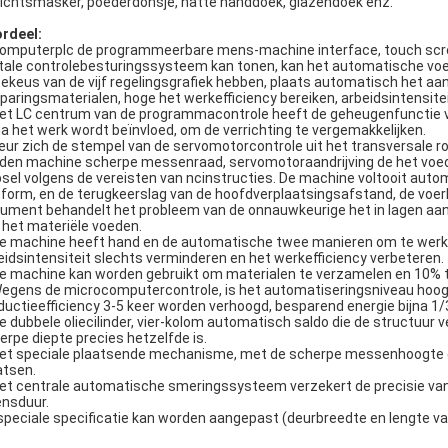
ichtsmasker, poederdonsje, natte handdoek, glazendoek enz.
rdeel:
Computerplc de programmeerbare mens-machine interface, touch scre
itale controlebesturingssysteem kan tonen, kan het automatische voe
zekeus van de vijf regelingsgrafiek hebben, plaats automatisch het aant
paringsmaterialen, hoge het werkefficiency bereiken, arbeidsintensite
Het LC centrum van de programmacontrole heeft de geheugenfunctie van
na het werk wordt beïnvloed, om de verrichting te vergemakkelijken.
Keur zich de stempel van de servomotorcontrole uit het transversale r
den machine scherpe messenraad, servomotoraandrijving de het voe
psel volgens de vereisten van ncinstructies. De machine voltooit auto
tform, en de terugkeerslag van de hoofdverplaatsingsafstand, de voerl
ument behandelt het probleem van de onnauwkeurige het in lagen aanbr
 het materiële voeden.
De machine heeft hand en de automatische twee manieren om te werk
eidsintensiteit slechts verminderen en het werkefficiency verbeteren.
De machine kan worden gebruikt om materialen te verzamelen en 10% 
Wegens de microcomputercontrole, is het automatiseringsniveau hoog
ductieefficiency 3-5 keer worden verhoogd, besparend energie bijna 1/
De dubbele oliecilinder, vier-kolom automatisch saldo die de structuur 
erpe diepte precies hetzelfde is.
Het speciale plaatsende mechanisme, met de scherpe messenhoogte d
atsen.
Het centrale automatische smeringssysteem verzekert de precisie v
ensduur.
speciale specificatie kan worden aangepast (deurbreedte en lengte va