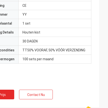
ing
CE
mmer
YY
elaantal
1 set
g Details
Houten kist
30 DAGEN
condities
TT50% VOORAF, 50% VÓÓR VERZENDING
 vermogen
100 sets per maand
rijs
Contact Nu