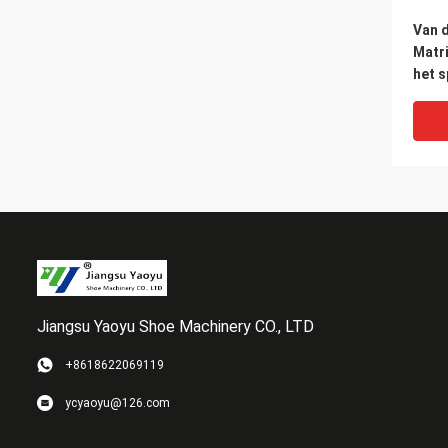
Van 
Matr
het s
Dubbe
1013
Jiangsu Yaoyu Shoe Machinery CO., LTD
+8618622069119
N95 
ycyaoyu@126.com
Hydr
Snijm