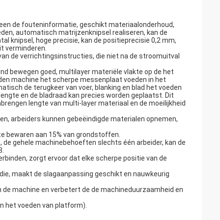
en de fouteninformatie, geschikt materiaalonderhoud,
den, automatisch matrijzenknipsel realiseren, kan de
al knipsel, hoge precisie, kan de positieprecisie 0,2 mm,
it verminderen.
 de verrichtingsinstructies, die niet na de stroomuitval
ond bewegen goed, multilayer materiële vlakte op de het
den machine het scherpe messenplaat voeden in het
matisch de terugkeer van voer, blanking en blad het voeden
engte en de bladraad kan precies worden geplaatst. Dit
engen lengte van multi-layer materiaal en de moeilijkheid
en, arbeiders kunnen gebeëindigde materialen opnemen,
te bewaren aan 15% van grondstoffen.
, de gehele machinebehoeften slechts één arbeider, kan de
3.
verbinden, zorgt ervoor dat elke scherpe positie van de
ie, maakt de slagaanpassing geschikt en nauwkeurig
an de machine en verbetert de de machineduurzaamheid en
n het voeden van platform).