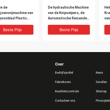
de de
De hydraulische Machine
He
ijzensnijmachine van
van de Knipselpers, de
Kra
ponsblad Plastic
Automatische Reizende
van
le de Oliecilinder
Hoofdmachine van de
Cli
5mm Slagwaaier
Knipselpers Gemaakt in
Gar
Beste Prijs
Beste Prijs
China
Over
Bedrijfsprofiel
News
Fabrieksreis
Gevallen
Kwaliteitscontrole
Sitemap
de Automatische
Touchscreen Vertonings
Sni
Contacteer ons
Privacybel
aulische
Hydraulische Reizende
Pre
achine van het
Hoofdsnijmachine voor
Mat