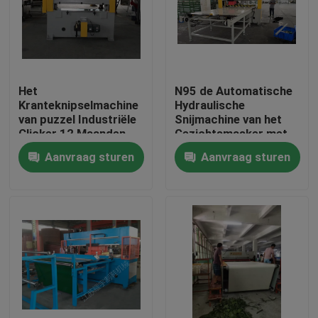
Fabrieksreis
Kwaliteitscontrole
Het
N95 de Automatische
Kranteknipselmachine
Hydraulische
van puzzel Industriële
Snijmachine van het
Contacteer ons
Clicker 12 Maanden
Gezichtsmasker met
Garantie
Volpension het
Aanvraag sturen
Aanvraag sturen
Voeden Lijst
Verzoek om een Citaat
Hydraulische Matrijzensnijmachine
De hydraulische Snijmachine van de Persmatrijs
De hydraulische Snijmachine van het Schommelingsw