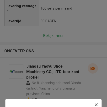
Levering vermoge
100 sets per maand
n
Levertijd
30 DAGEN
Bekijk meer
ONGEVEER ONS
Jiangsu Yaoyu Shoe
Machinery CO., LTD fabrikant
profiel
No.8, zhenning salt road, Yandu
district, Yancheng city, Jiangsu
province ,China
5.0
Geverifieerde Leverancier