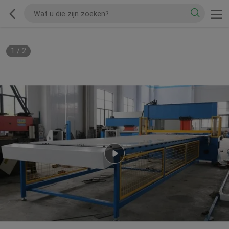
1
/
2