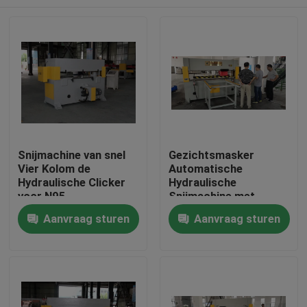
Snijmachine van snel
Gezichtsmasker
Vier Kolom de
Automatische
Hydraulische Clicker
Hydraulische
voor N95-
Snijmachine met
Gezichtsmasker
hoogst Prestaties
Huis
Aanvraag sturen
Aanvraag sturen
Producten
Ongeveer ons